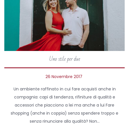
Uno stile per due
P
26 Novembre 2017
1
o
7
Un ambiente raffinato in cui fare acquisti anche in
s
M
compagnia: capi di tendenza, rifiniture di qualità e
t
a
accessori che piacciono a lei ma anche a lui Fare
e
g
shopping (anche in coppia) senza spendere troppo e
d
g
senza rinunciare alla qualità? Non…
o
i