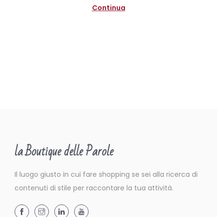
n
o
Continua
2
0
2
0
la Boutique delle Parole
Il luogo giusto in cui fare shopping se sei alla ricerca di
contenuti di stile per raccontare la tua attività.