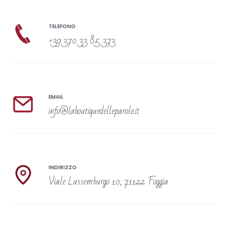
TELEFONO
+39 370 33 85 373
EMAIL
info@laboutiquedelleparole.it
INDIRIZZO
Viale Lussemburgo 10, 71122 Foggia