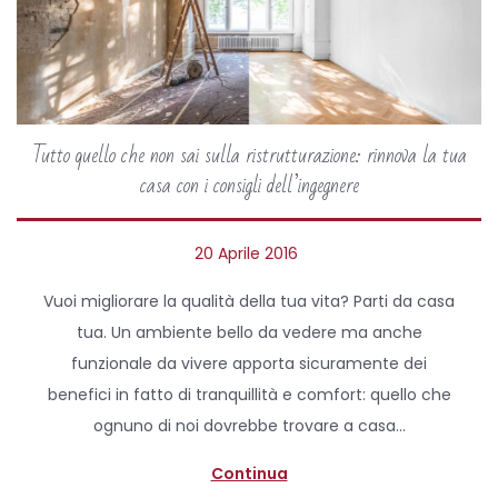
Tutto quello che non sai sulla ristrutturazione: rinnova la tua
casa con i consigli dell’ingegnere
P
20 Aprile 2016
2
o
7
Vuoi migliorare la qualità della tua vita? Parti da casa
s
A
tua. Un ambiente bello da vedere ma anche
t
p
funzionale da vivere apporta sicuramente dei
e
r
benefici in fatto di tranquillità e comfort: quello che
d
i
ognuno di noi dovrebbe trovare a casa…
o
l
n
e
Continua