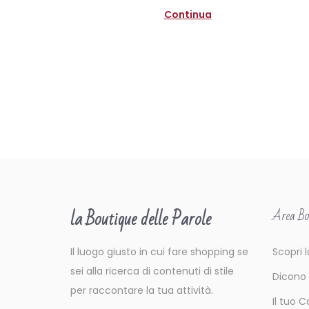
n
e
Continua
2
0
2
0
la Boutique delle Parole
Area Bo
Il luogo giusto in cui fare shopping se
Scopri 
sei alla ricerca di contenuti di stile
Dicono
per raccontare la tua attività.
Il tuo C