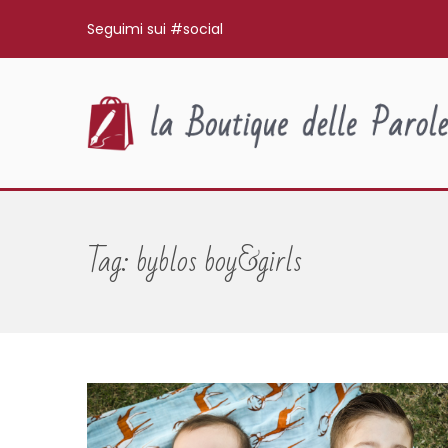
Seguimi sui #social
Tag:
byblos boy&girls