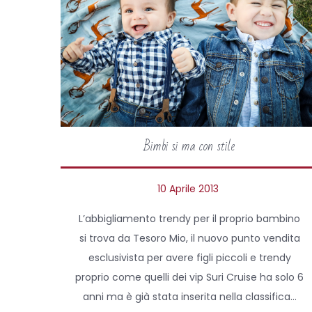
Bimbi si ma con stile
P
10 Aprile 2013
2
o
6
L’abbigliamento trendy per il proprio bambino
s
A
si trova da Tesoro Mio, il nuovo punto vendita
t
p
esclusivista per avere figli piccoli e trendy
e
r
proprio come quelli dei vip Suri Cruise ha solo 6
d
i
anni ma è già stata inserita nella classifica…
o
l