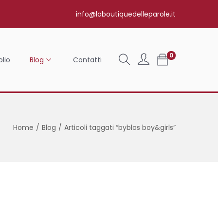
info@laboutiquedelleparole.it
0
olio
Blog
Contatti
Home
/
Blog
/
Articoli taggati “byblos boy&girls”