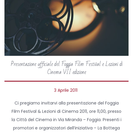
Presentazione ufficiale del Foggia Film Festival e Lezioni di
Cinema VII edizione
P
3 Aprile 2011
1
o
3
Ci pregiamo invitarvi alla presentazione del Foggia
s
A
Film Festival & Lezioni di Cinema 2011, ore 11,00, presso
t
p
la Città del Cinema in Via Miranda – Foggia. Presenti i
e
r
promotori e organizzatori dell’iniziativa – La Bottega
d
i