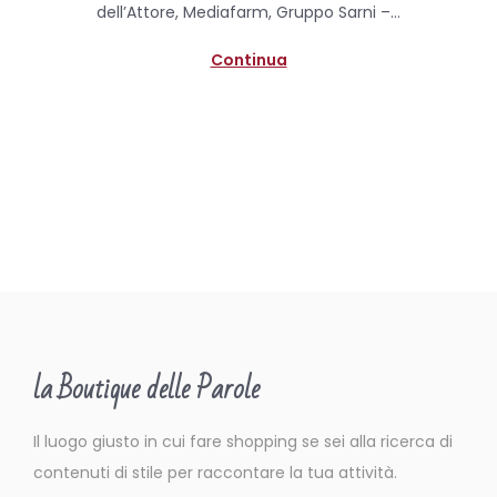
dell’Attore, Mediafarm, Gruppo Sarni –…
o
l
n
e
Continua
2
0
2
0
la Boutique delle Parole
Il luogo giusto in cui fare shopping se sei alla ricerca di
contenuti di stile per raccontare la tua attività.