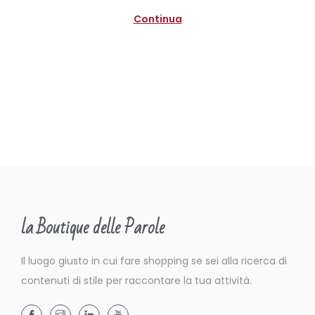
n
b
Continua
r
e
2
0
2
0
la Boutique delle Parole
Il luogo giusto in cui fare shopping se sei alla ricerca di
contenuti di stile per raccontare la tua attività.