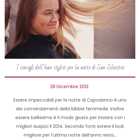
I consigli dell’hair stylist per la notte di San Silvestro
P
28 Dicembre 2013
2
o
3
Essere impeccabili per la notte di Capodanno è uno
s
N
dei comandamenti della bibbia femminile. Inoltre
t
o
essere bellissime è il modo giusto per iniziare con i
e
v
migliori auspici il 2014. Secondo fonti estere il look
d
e
migliore per l’ultima notte dell’anno resta…
o
m