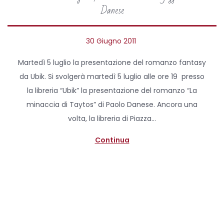
Danese
P
30 Giugno 2011
1
o
5
Martedì 5 luglio la presentazione del romanzo fantasy
s
A
da Ubik. Si svolgerà martedì 5 luglio alle ore 19 presso
t
p
la libreria “Ubik” la presentazione del romanzo “La
e
r
minaccia di Taytos” di Paolo Danese. Ancora una
d
i
volta, la libreria di Piazza…
o
l
n
e
Continua
2
0
2
0