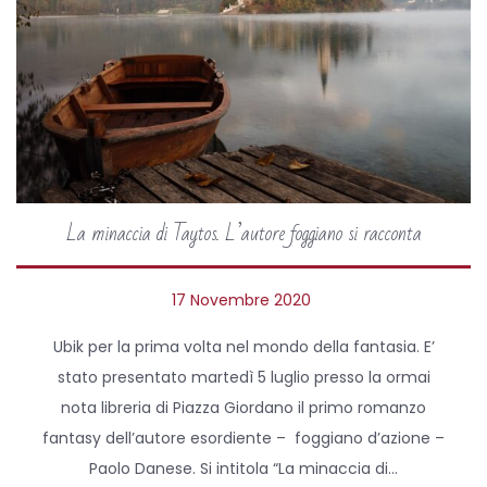
La minaccia di Taytos. L’autore foggiano si racconta
P
17 Novembre 2020
1
o
8
Ubik per la prima volta nel mondo della fantasia. E’
s
N
stato presentato martedì 5 luglio presso la ormai
t
o
nota libreria di Piazza Giordano il primo romanzo
e
v
fantasy dell’autore esordiente – foggiano d’azione –
d
e
Paolo Danese. Si intitola “La minaccia di…
o
m