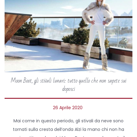
Moon Boot, gli stivali lunari: tutto quello che non sapete sui
doposci
P
26 Aprile 2020
o
Mai come in questo periodo, gli stivali da neve sono
s
tornati sulla cresta dell’onda Alzi la mano chi non ha
t