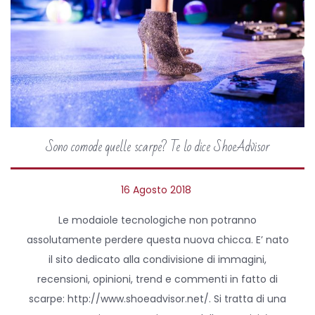
Sono comode quelle scarpe? Te lo dice ShoeAdvisor
P
16 Agosto 2018
2
o
9
Le modaiole tecnologiche non potranno
s
M
assolutamente perdere questa nuova chicca. E’ nato
t
a
il sito dedicato alla condivisione di immagini,
e
r
recensioni, opinioni, trend e commenti in fatto di
d
z
scarpe: http://www.shoeadvisor.net/. Si tratta di una
o
o