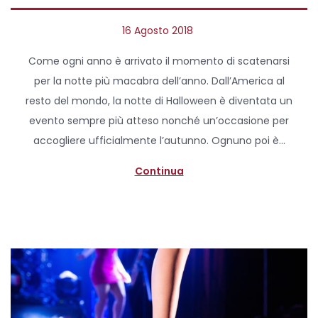
P
16 Agosto 2018
2
o
9
Come ogni anno è arrivato il momento di scatenarsi
s
M
per la notte più macabra dell’anno. Dall’America al
t
a
resto del mondo, la notte di Halloween è diventata un
e
r
evento sempre più atteso nonché un’occasione per
d
z
accogliere ufficialmente l’autunno. Ognuno poi è…
o
o
n
2
Continua
0
2
0