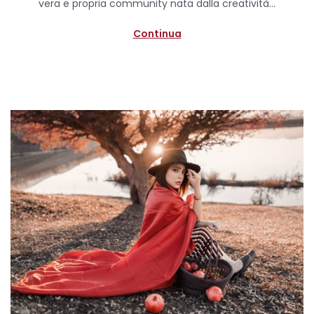
vera e propria community nata dalla creatività…
n
2
0
Continua
2
0