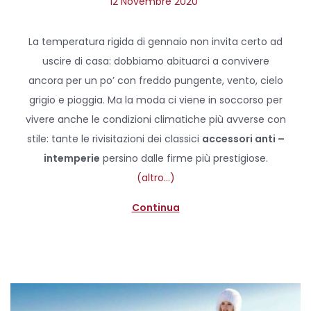
P
12 Novembre 2020
1
o
2
s
N
La temperatura rigida di gennaio non invita certo ad
t
o
uscire di casa: dobbiamo abituarci a convivere
e
v
ancora per un po’ con freddo pungente, vento, cielo
d
e
grigio e pioggia. Ma la moda ci viene in soccorso per
o
m
vivere anche le condizioni climatiche più avverse con
n
b
stile: tante le rivisitazioni dei classici
accessori anti –
r
intemperie
persino dalle firme più prestigiose.
e
(altro…)
2
Continua
0
2
0