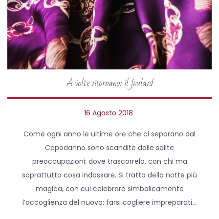
A volte ritornano: il foulard
P
16 Agosto 2018
2
o
9
Come ogni anno le ultime ore che ci separano dal
s
M
Capodanno sono scandite dalle solite
t
a
preoccupazioni: dove trascorrelo, con chi ma
e
r
soprattutto cosa indossare. Si tratta della notte più
d
z
magica, con cui celebrare simbolicamente
o
o
l’accoglienza del nuovo: farsi cogliere impreparati…
n
2