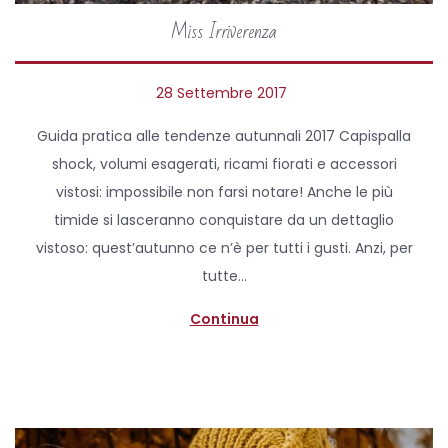
Miss Irriverenza
P
28 Settembre 2017
2
o
6
Guida pratica alle tendenze autunnali 2017 Capispalla
s
A
shock, volumi esagerati, ricami fiorati e accessori
t
p
vistosi: impossibile non farsi notare! Anche le più
e
r
timide si lasceranno conquistare da un dettaglio
d
i
vistoso: quest’autunno ce n’è per tutti i gusti. Anzi, per
o
l
tutte…
n
e
2
Continua
0
2
0