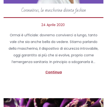
Coronavirus, la mascherina diventa fashion
P
24 Aprile 2020
o
Ormai è ufficiale: dovremo conviverci a lungo, tanto
s
vale che sia anche bella da vedere. Stiamo parlando
t
della mascherina, il dispositivo di sicurezza introvabile,
e
oggi garantito ai più che si evolve, proprio come
d
l’emergenza sanitaria. In principio a sdoganarla è…
o
n
Continua