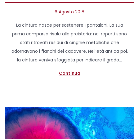
P
16 Agosto 2018
2
o
9
La cintura nasce per sostenere i pantaloni. La sua
s
M
prima comparsa risale alla preistoria: nei reperti sono
t
a
stati ritrovati residui di cinghie metalliche che
e
r
adornavano i fianchi del cadavere. Nell’età antica poi,
d
z
la cintura veniva sfoggiata per indicare il grado…
o
o
n
2
Continua
0
2
0