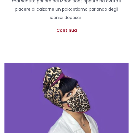
mai sentito parlare dei Moon Boot oppure ha avuto il
e
piacere di calzarne un paio: stiamo parlando degli
d
iconici doposci…
o
n
Continua