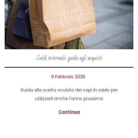
Saldi invernali: guida agli acquisti
P
9 Febbraio 2026
9
o
F
Guida alla scelta oculata dei capi in saldo per
s
e
utilizzarli anche l’anno prossimo
t
b
e
b
Continua
d
r
o
a
n
i