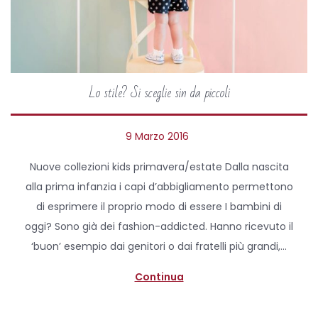
Lo stile? Si sceglie sin da piccoli
P
9 Marzo 2016
2
o
7
Nuove collezioni kids primavera/estate Dalla nascita
s
A
alla prima infanzia i capi d’abbigliamento permettono
t
p
di esprimere il proprio modo di essere I bambini di
e
r
oggi? Sono già dei fashion-addicted. Hanno ricevuto il
d
i
‘buon’ esempio dai genitori o dai fratelli più grandi,…
o
l
n
e
Continua
2
0