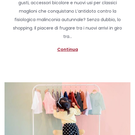
gusti, accessori bicolore e nuovi usi per classici
t
p
maglioni che conquistano L’antidoto contro la
e
r
fisiologica malinconia autunnale? Senza dubbio, lo
d
i
shopping. Il piacere di frugare tra i nuovi arrivi in giro
o
l
tra…
n
e
2
Continua
0
2
0