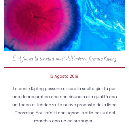
E’ il fucsia la tonalità must dell’inverno firmato Kipling
P
16 Agosto 2018
2
o
9
Le borse Kipling possono essere la scelta giusta per
s
M
una donna pratica che non rinuncia alla qualità con
t
a
un tocco di tendenza. Le nuove proposte della linea
e
r
Charming You infatti coniugano lo stile casual del
d
z
marchio con un colore super…
o
o