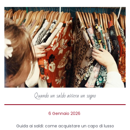
o
2
0
2
6
Quando un saldo avvera un sogno
P
6 Gennaio 2026
9
o
F
Guida ai saldi: come acquistare un capo di lusso
s
e