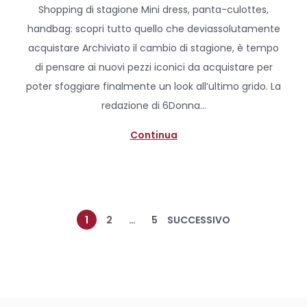
Shopping di stagione Mini dress, panta-culottes,
s
A
handbag: scopri tutto quello che deviassolutamente
t
p
acquistare Archiviato il cambio di stagione, è tempo
e
r
di pensare ai nuovi pezzi iconici da acquistare per
d
i
poter sfoggiare finalmente un look all’ultimo grido. La
o
l
redazione di 6Donna…
n
e
2
Continua
0
2
0
1
2
…
5
SUCCESSIVO