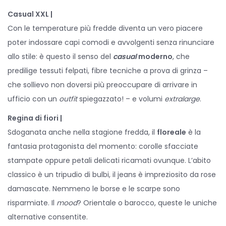
Casual XXL |
Con le temperature più fredde diventa un vero piacere
poter indossare capi comodi e avvolgenti senza rinunciare
allo stile: è questo il senso del
casual
moderno
, che
predilige tessuti felpati, fibre tecniche a prova di grinza –
che sollievo non doversi più preoccupare di arrivare in
ufficio con un
outfit
spiegazzato! – e volumi
extralarge
.
Regina di fiori |
Sdoganata anche nella stagione fredda, il
floreale
è la
fantasia protagonista del momento: corolle sfacciate
stampate oppure petali delicati ricamati ovunque. L’abito
classico è un tripudio di bulbi, il jeans è impreziosito da rose
damascate. Nemmeno le borse e le scarpe sono
risparmiate. Il
mood
? Orientale o barocco, queste le uniche
alternative consentite.