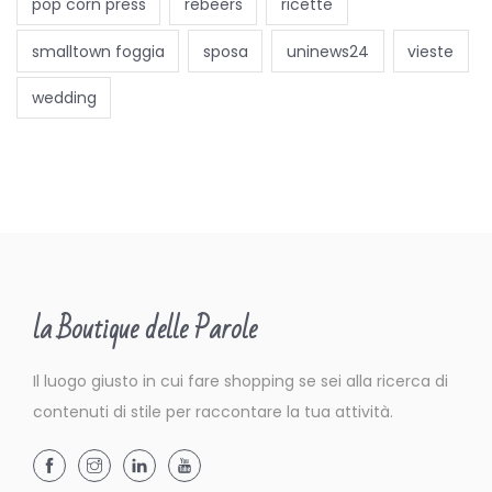
pop corn press
rebeers
ricette
e
z
smalltown foggia
sposa
uninews24
vieste
z
wedding
a
n
o
n
è
s
o
la Boutique delle Parole
l
o
Il luogo giusto in cui fare shopping se sei alla ricerca di
v
contenuti di stile per raccontare la tua attività.
a
n
i