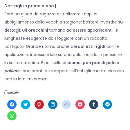
Dettagli in primo piano |
Sarà un gioco da ragazze attualizzare i capi di
abbigliamento della vecchia stagione: basterà investire sui
dettagli. Gli
orecchini
tornano ad essere appariscenti, le
lunghezze esagerate da sfoggiare con un raccolto
castigato. Grande ritorno anche dei
colletti rigidi
con le
applicazioni: indossandolo su una polo manda in pensione
la solita catenina. E poi spille di
piume, pon pon di pelo e
paillets
sono pronti a irrompere sull’abbigliamento classico
con la loro irriverenza.
Condividi:
F
F
F
F
F
F
F
F
a
a
a
a
a
a
a
a
i
i
i
i
i
i
i
i
c
c
c
c
c
c
c
c
F
l
l
l
l
l
l
l
l
a
i
i
i
i
i
i
i
i
i
c
c
c
c
c
c
c
c
c
p
q
q
q
q
q
q
p
l