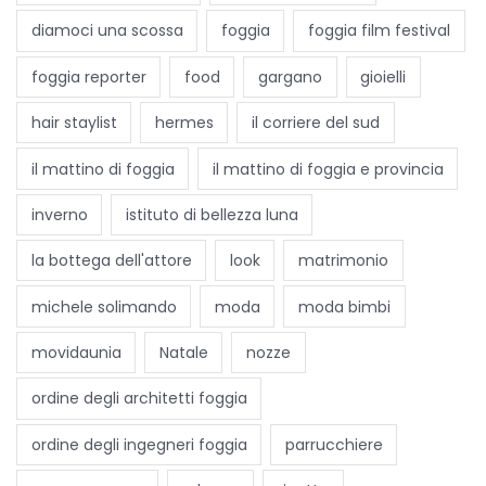
n
diamoci una scossa
foggia
foggia film festival
a
foggia reporter
food
gargano
gioielli
p
a
hair staylist
hermes
il corriere del sud
Q
il mattino di foggia
il mattino di foggia e provincia
u
a
inverno
istituto di bellezza luna
n
la bottega dell'attore
look
matrimonio
d
o
michele solimando
moda
moda bimbi
l
movidaunia
Natale
nozze
a
b
ordine degli architetti foggia
e
l
ordine degli ingegneri foggia
parrucchiere
l