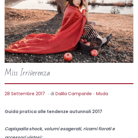
Miss Irriverenza
.
.
P
P
2
28 Settembre 2017
di
Dalila Campanile
Moda
o
o
6
s
s
A
Guida pratica alle tendenze autunnali 2017
t
t
p
e
e
r
Capispalla shock, volumi esagerati, ricami fiorati e
d
d
i
accessori vistosi: