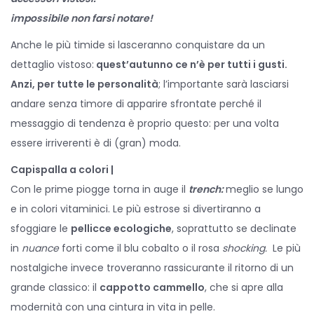
o
i
l
impossibile non farsi notare!
n
n
e
Anche le più timide si lasceranno conquistare da un
2
dettaglio vistoso:
quest’autunno ce n’è per tutti i gusti.
0
Anzi, per tutte le personalità
; l’importante sarà lasciarsi
2
andare senza timore di apparire sfrontate perché il
0
messaggio di tendenza è proprio questo: per una volta
essere irriverenti è di (gran) moda.
Capispalla a colori |
Con le prime piogge torna in auge il
trench:
meglio se lungo
e in colori vitaminici. Le più estrose si divertiranno a
sfoggiare le
pellicce ecologiche
, soprattutto se declinate
in
nuance
forti come il blu cobalto o il rosa
shocking.
Le più
nostalgiche invece troveranno rassicurante il ritorno di un
grande classico: il
cappotto cammello
, che si apre alla
modernità con una cintura in vita in pelle.