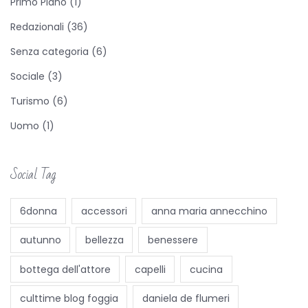
Primo Piano
(1)
o
Redazionali
(36)
p
d
Senza categoria
(6)
e
Sociale
(3)
d
Turismo
(6)
i
Uomo
(1)
c
a
t
Social Tag
o
a
6donna
accessori
anna maria annecchino
l
autunno
bellezza
benessere
l
a
bottega dell'attore
capelli
cucina
c
culttime blog foggia
daniela de flumeri
a