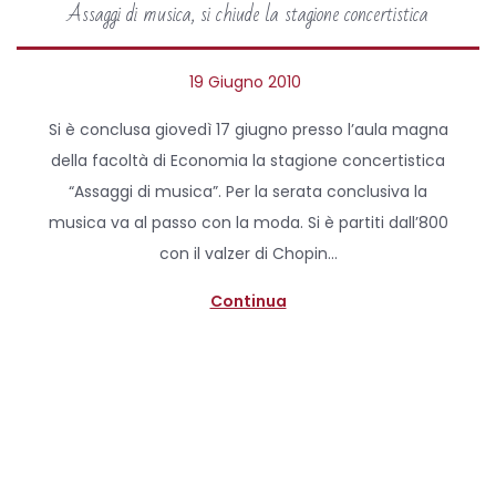
Assaggi di musica, si chiude la stagione concertistica
P
19 Giugno 2010
5
o
A
Si è conclusa giovedì 17 giugno presso l’aula magna
s
p
della facoltà di Economia la stagione concertistica
t
r
“Assaggi di musica”. Per la serata conclusiva la
e
i
musica va al passo con la moda. Si è partiti dall’800
d
l
con il valzer di Chopin…
o
e
n
2
Continua
0
2
0