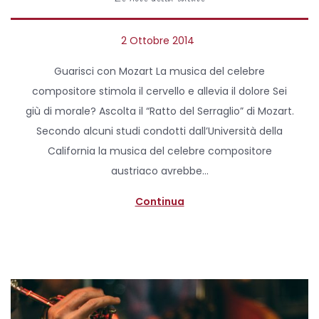
P
2 Ottobre 2014
4
o
M
Guarisci con Mozart La musica del celebre
s
a
compositore stimola il cervello e allevia il dolore Sei
t
g
giù di morale? Ascolta il “Ratto del Serraglio” di Mozart.
e
g
Secondo alcuni studi condotti dall’Università della
d
i
California la musica del celebre compositore
o
o
austriaco avrebbe…
n
2
0
Continua
2
0