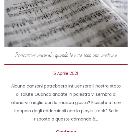
Prescrizioni musicali: quando le note sono una medicina
P
15 Aprile 2021
o
Alcune canzoni potrebbero influenzare il nostro stato
s
di salute Quando andate in palestra vi sembra di
t
allenarvi meglio con la musica giusta? Riuscite a fare
e
il doppio degli addominali con la playlist rock? Se la
d
risposta a queste domande è…
o
n
Continua