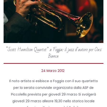
“Scott Hamilton Quartet” a Foggia: il jazz d’autore per Oasi
Bianca
P
24 Marzo 2012
2
o
4
Il noto artista si esibisce a Foggia con il suo quartetto
s
A
per la serata conviviale organizzata dalla ASP de
t
p
Piccolellis prevista per giovedì 29 marzo Si svolgerà
e
r
giovedì 29 marzo alleore 19,30 nello storico locale
d
i