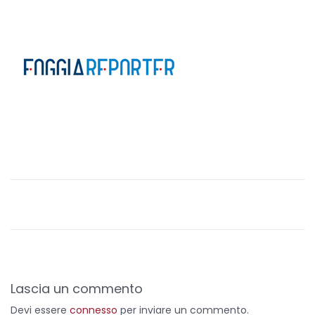
o
s
t
e
d
o
n
Lascia un commento
Devi essere
connesso
per inviare un commento.