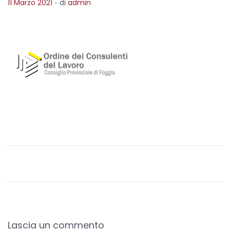
P
11 Marzo 2021
di
admin
o
s
t
e
d
o
n
Lascia un commento