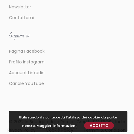
Newsletter
Contattami
Seguimi su
Pagina Facebook
Profilo Instagram
Account Linkedin
Canale YouTube
Utilizzando il sito, accetti l'utilizzo dei cookie da parte
© 2022
la Boutique delle Parole
· Credits
SANBROS studio
ACCETTO
nostra.
Maggiori informazioni.
Privacy Policy
Cookie Policy
Termini & Condizioni