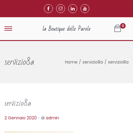
0
servizio8a
Home
/
servizio8a
/
servizio8a
servizio8a
.
P
2 Gennaio 2020
di
admin
o