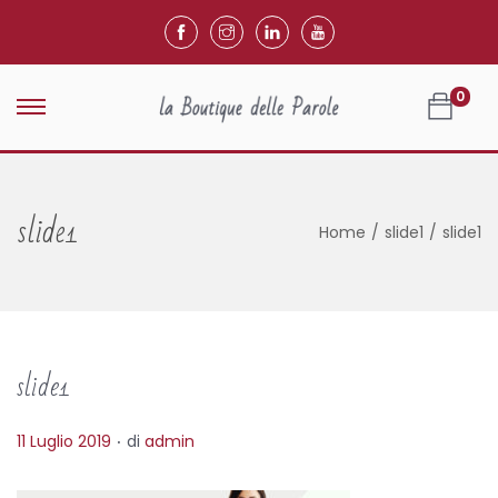
0
slide1
Home
/
slide1
/
slide1
slide1
.
P
11 Luglio 2019
di
admin
o