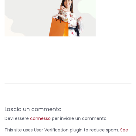
s
t
e
d
o
n
Lascia un commento
Devi essere
connesso
per inviare un commento.
This site uses User Verification plugin to reduce spam.
See