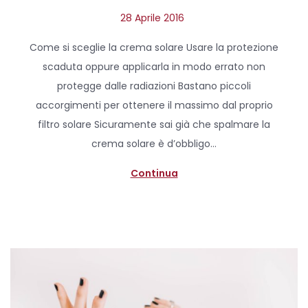
P
28 Aprile 2016
2
o
7
Come si sceglie la crema solare Usare la protezione
s
A
scaduta oppure applicarla in modo errato non
t
p
protegge dalle radiazioni Bastano piccoli
e
r
accorgimenti per ottenere il massimo dal proprio
d
i
filtro solare Sicuramente sai già che spalmare la
o
l
crema solare è d’obbligo…
n
e
2
Continua
0
2
0