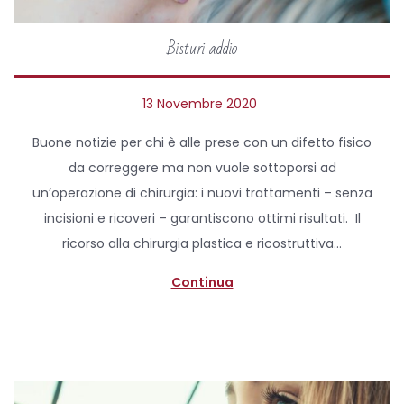
Bisturi addio
P
13 Novembre 2020
1
o
3
Buone notizie per chi è alle prese con un difetto fisico
s
N
da correggere ma non vuole sottoporsi ad
t
o
un’operazione di chirurgia: i nuovi trattamenti – senza
e
v
incisioni e ricoveri – garantiscono ottimi risultati. Il
d
e
ricorso alla chirurgia plastica e ricostruttiva…
o
m
n
b
Continua
r
e
2
0