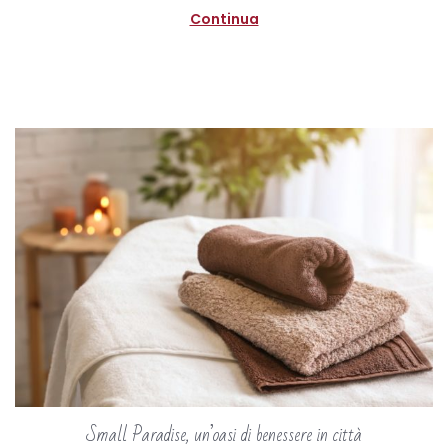
n
e
Continua
2
0
2
0
Small Paradise, un’oasi di benessere in città