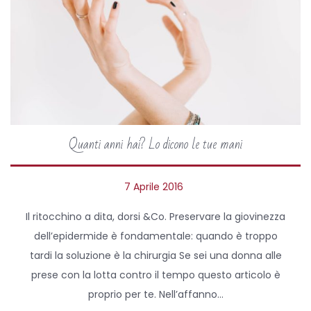
Quanti anni hai? Lo dicono le tue mani
P
7 Aprile 2016
2
o
7
Il ritocchino a dita, dorsi &Co. Preservare la giovinezza
s
A
dell’epidermide è fondamentale: quando è troppo
t
p
tardi la soluzione è la chirurgia Se sei una donna alle
e
r
prese con la lotta contro il tempo questo articolo è
d
i
proprio per te. Nell’affanno…
o
l