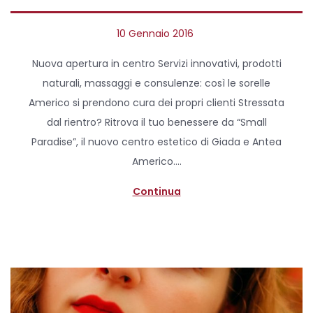
P
10 Gennaio 2016
2
o
7
Nuova apertura in centro Servizi innovativi, prodotti
s
A
naturali, massaggi e consulenze: così le sorelle
t
p
Americo si prendono cura dei propri clienti Stressata
e
r
dal rientro? Ritrova il tuo benessere da “Small
d
i
Paradise”, il nuovo centro estetico di Giada e Antea
o
l
Americo….
n
e
2
Continua
0
2
0