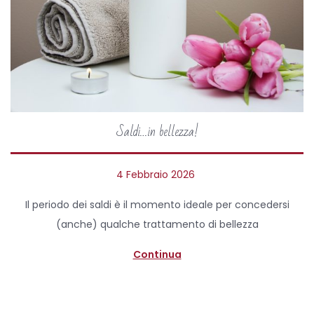
Saldi…in bellezza!
P
4 Febbraio 2026
9
o
F
Il periodo dei saldi è il momento ideale per concedersi
s
e
(anche) qualche trattamento di bellezza
t
b
e
b
Continua
d
r
o
a
n
i