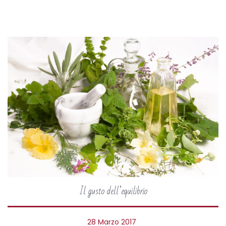
2
0
Il gusto dell’equilibrio
P
28 Marzo 2017
2