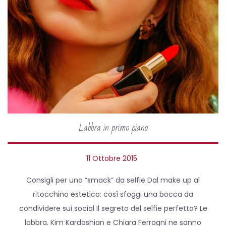
Labbra in primo piano
P
11 Ottobre 2015
2
o
7
Consigli per uno “smack” da selfie Dal make up al
s
A
ritocchino estetico: così sfoggi una bocca da
t
p
condividere sui social Il segreto del selfie perfetto? Le
e
r
labbra. Kim Kardashian e Chiara Ferragni ne sanno