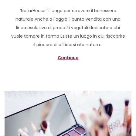
o
6
‘NaturHouse’ il luogo per ritrovare il benessere
s
A
naturale Anche a Foggia il punto vendita con una
t
p
linea esclusiva di prodotti vegetali dedicata a chi
e
r
vuole tornare in forma Esiste un luogo in cui riscoprire
d
i
il piacere di affidarsi alla natura…
o
l
n
e
Continua
2
0
2
0