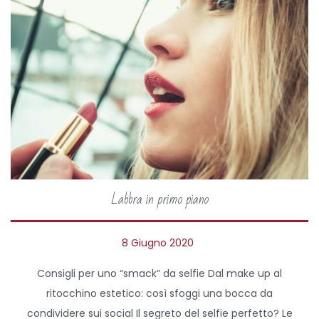
2
0
Labbra in primo piano
P
8 Giugno 2020
o
Consigli per uno “smack” da selfie Dal make up al
s
ritocchino estetico: così sfoggi una bocca da
t
condividere sui social Il segreto del selfie perfetto? Le