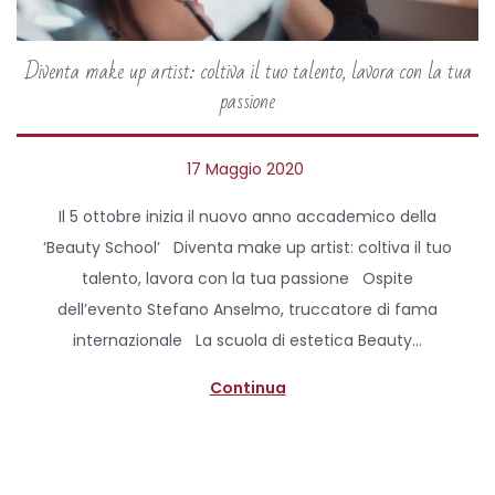
Diventa make up artist: coltiva il tuo talento, lavora con la tua
passione
P
17 Maggio 2020
o
Il 5 ottobre inizia il nuovo anno accademico della
s
‘Beauty School’ Diventa make up artist: coltiva il tuo
t
talento, lavora con la tua passione Ospite
e
dell’evento Stefano Anselmo, truccatore di fama
d
internazionale La scuola di estetica Beauty…
o
n
Continua