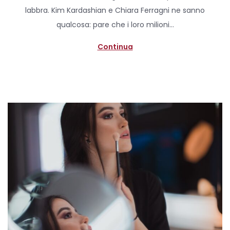
e
labbra. Kim Kardashian e Chiara Ferragni ne sanno
d
qualcosa: pare che i loro milioni…
o
n
Continua