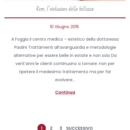
Rem, l’evoluzione della bellezza
P
10 Giugno 2015
3
o
M
A Foggia il centro medico – estetico della dottoressa
s
a
Paolini Trattamenti all’avanguardia e metodologie
t
g
alternative per essere belle in estate e non solo Da
e
g
vent’anni le clienti continuano a tornare: non per
d
i
ripetere il medesimo trattamento ma per far
o
o
evolvere…
n
2
0
Continua
2
0
1
2
3
SUCCESSIVO