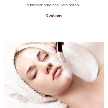
d
i
qualcosa: pare che i loro milioni…
o
l
n
e
Continua
2
0
2
0