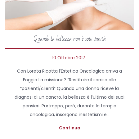
Quando la bellezza non è solo vanità
P
10 Ottobre 2017
2
o
6
Con Loreta Ricotta l’Estetica Oncologica arriva a
s
A
Foggia La missione? “Restituire il sorriso alle
t
p
“pazienti/clienti” Quando una donna riceve la
e
r
diagnosi di un cancro, la bellezza è l’ultimo dei suoi
d
i
pensieri. Purtroppo, però, durante la terapia
o
l
oncologica, insorgono inestetismi e…
n
e
2
Continua
0