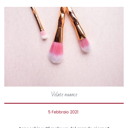
o
2
0
2
6
Velate nuance
P
5 Febbraio 2021
6
o
F
s