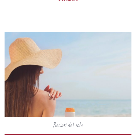
0
2
0
Baciati dal sole