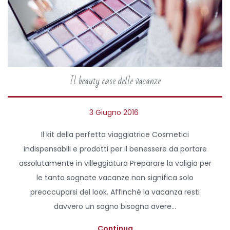
Il beauty case delle vacanze
P
3 Giugno 2016
2
o
7
Il kit della perfetta viaggiatrice Cosmetici
s
A
indispensabili e prodotti per il benessere da portare
t
p
assolutamente in villeggiatura Preparare la valigia per
e
r
le tanto sognate vacanze non significa solo
d
i
preoccuparsi del look. Affinché la vacanza resti
o
l
davvero un sogno bisogna avere…
n
e
2
Continua