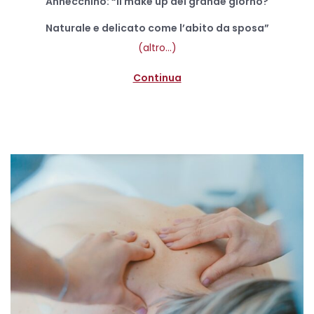
e
Annecchino: “Il make up del grande giorno?
t
b
Naturale e delicato come l’abito da sposa”
e
b
(altro…)
d
r
o
Continua
a
n
i
o
2
0
2
1