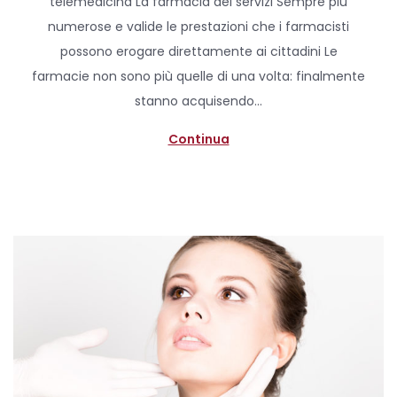
telemedicina La farmacia dei servizi Sempre più
t
numerose e valide le prestazioni che i farmacisti
e
possono erogare direttamente ai cittadini Le
d
farmacie non sono più quelle di una volta: finalmente
o
stanno acquisendo…
n
Continua