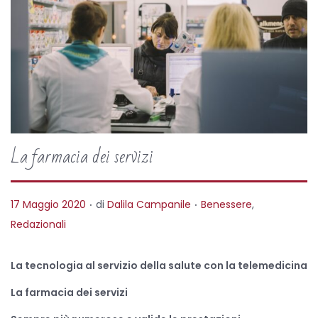
La farmacia dei servizi
.
.
P
P
17 Maggio 2020
di
Dalila Campanile
Benessere
,
o
o
Redazionali
s
s
t
t
La tecnologia al servizio della salute con la telemedicina
e
e
La farmacia dei servizi
d
d