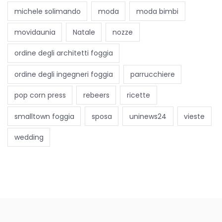
i
michele solimando
moda
moda bimbi
movidaunia
Natale
nozze
ordine degli architetti foggia
ordine degli ingegneri foggia
parrucchiere
pop corn press
rebeers
ricette
smalltown foggia
sposa
uninews24
vieste
wedding