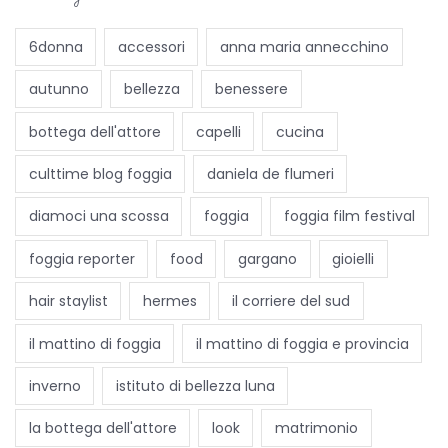
p
o
6donna
accessori
anna maria annecchino
r
autunno
bellezza
benessere
t
u
bottega dell'attore
capelli
cucina
n
culttime blog foggia
daniela de flumeri
i
t
diamoci una scossa
foggia
foggia film festival
à
foggia reporter
food
gargano
gioielli
p
e
hair staylist
hermes
il corriere del sud
r
il mattino di foggia
il mattino di foggia e provincia
t
u
inverno
istituto di bellezza luna
t
la bottega dell'attore
look
matrimonio
t