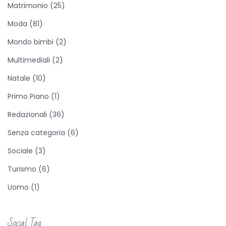
’
Matrimonio
(25)
a
Moda
(81)
s
Mondo bimbi
(2)
i
Multimediali
(2)
l
o
Natale
(10)
n
Primo Piano
(1)
i
Redazionali
(36)
d
o
Senza categoria
(6)
,
Sociale
(3)
u
Turismo
(6)
n
Uomo
(1)
’
o
p
Social Tag