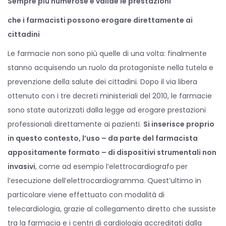
Sempre più numerose e valide le prestazioni
o
i
n
n
che i farmacisti possono erogare direttamente ai
cittadini
Le farmacie non sono più quelle di una volta: finalmente
stanno acquisendo un ruolo da protagoniste nella tutela e
prevenzione della salute dei cittadini. Dopo il via libera
ottenuto con i tre decreti ministeriali del 2010, le farmacie
sono state autorizzati dalla legge ad erogare prestazioni
professionali direttamente ai pazienti.
Si inserisce proprio
in questo contesto, l’uso – da parte del farmacista
appositamente formato – di dispositivi strumentali non
invasivi
, come ad esempio l’elettrocardiografo per
l’esecuzione dell’elettrocardiogramma. Quest’ultimo in
particolare viene effettuato con modalità di
telecardiologia, grazie al collegamento diretto che sussiste
tra la farmacia e i centri di cardiologia accreditati dalla