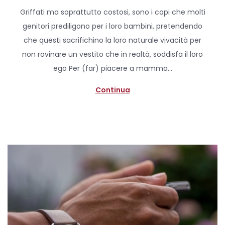
o
A
Griffati ma soprattutto costosi, sono i capi che molti
s
p
genitori prediligono per i loro bambini, pretendendo
t
r
che questi sacrifichino la loro naturale vivacità per
e
i
non rovinare un vestito che in realtà, soddisfa il loro
d
l
ego Per (far) piacere a mamma…
o
e
n
2
Continua
0
2
0