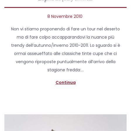
P
8 Novembre 2010
9
o
A
Non vi stiamo proponendo di fare un tour nel deserto
s
p
ma di fare colpo accapparandovi la nuance più
t
r
trendy dell’autunno/inverno 2010-2011. Lo sguardo si è
e
i
ormai asseueffato alle classiche tinte cupe che ci
d
l
vengono riproposte puntualmente all’arrivo della
o
e
stagione fredda:…
n
2
0
Continua
2
0