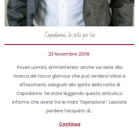
Capodanno, lo stile per lui
P
23 Novembre 2008
3
o
A
Poveri uomini, ammettetelo: anche voi siete alla
s
p
ricerca del tocco glamour che può rendervi stilosi e
t
r
affascinanti, adeguati allo spirito della notte di
e
i
Capodanno. Se state leggendo questo articolo,vi
d
l
informo che avete tra le mani “l’ispirazione”. Lasciate
o
e
perdere l’acquisto di…
n
2
0
Continua
2