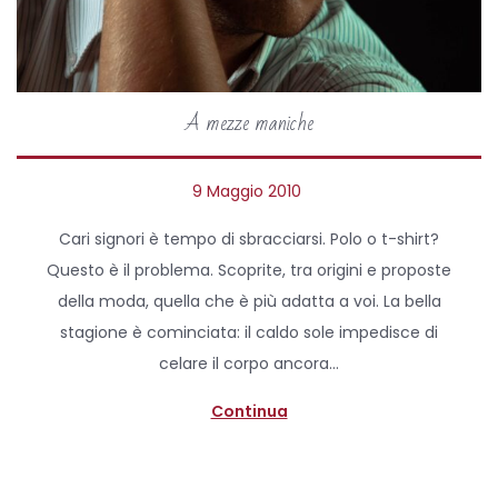
A mezze maniche
P
9 Maggio 2010
1
o
7
Cari signori è tempo di sbracciarsi. Polo o t-shirt?
s
M
Questo è il problema. Scoprite, tra origini e proposte
t
a
della moda, quella che è più adatta a voi. La bella
e
g
stagione è cominciata: il caldo sole impedisce di
d
g
celare il corpo ancora…
o
i
n
o
Continua
2
0