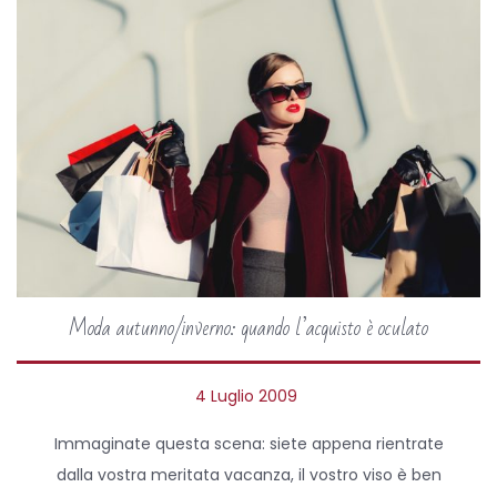
Moda autunno/inverno: quando l’acquisto è oculato
P
4 Luglio 2009
5
o
A
Immaginate questa scena: siete appena rientrate
s
p
dalla vostra meritata vacanza, il vostro viso è ben
t
r