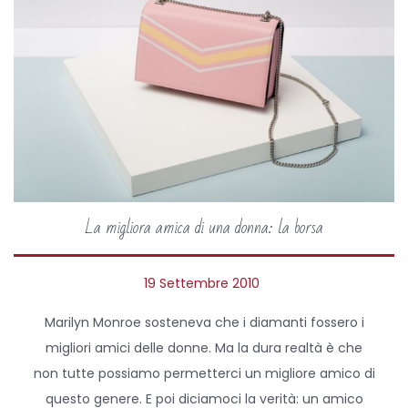
La migliora amica di una donna: la borsa
P
19 Settembre 2010
5
o
A
Marilyn Monroe sosteneva che i diamanti fossero i
s
p
migliori amici delle donne. Ma la dura realtà è che
t
r
non tutte possiamo permetterci un migliore amico di
e
i
questo genere. E poi diciamoci la verità: un amico