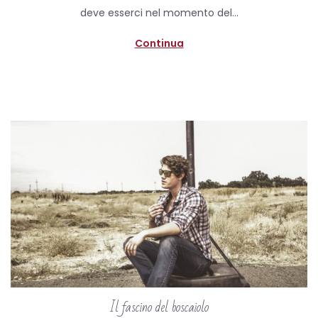
d
l
deve esserci nel momento del…
o
e
n
2
Continua
0
2
0
Il fascino del boscaiolo