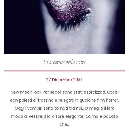
Le creature della notte
P
27 Dicembre 2010
9
o
A
New moon look Per secoli sono stati esorcizzati, uccisi
s
p
con paletti di frassino e relegati in qualche film horror.
t
r
Oggi i vampiri sono tornati tra noi…O meglio il loro
e
i
modo di vestire, il loro fare elegante, calmo e pacato
d
l
che…
o
e