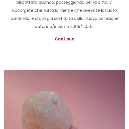
biscottato quando, passeggiando per la città, vi
e
i
accorgete che tutta la merce che avevate lasciato
d
l
partendo, è stata già sostituita dalla nuova collezione
o
e
autunno/inverno 2009/2010….
n
2
0
Continua
2
0