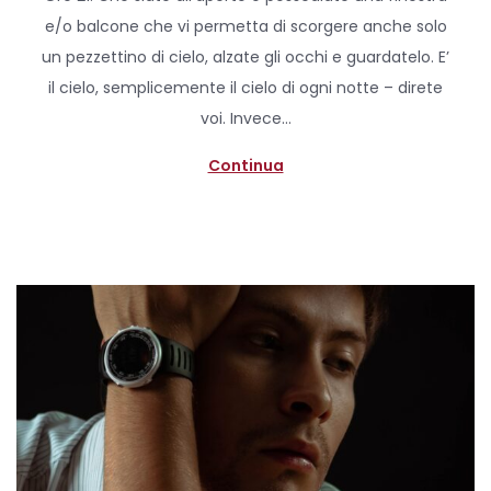
s
p
e/o balcone che vi permetta di scorgere anche solo
t
r
un pezzettino di cielo, alzate gli occhi e guardatelo. E’
e
i
il cielo, semplicemente il cielo di ogni notte – direte
d
l
voi. Invece…
o
e
n
2
Continua
0
2
0