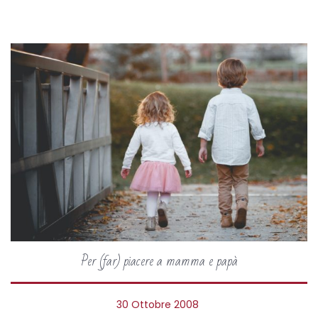
0
Per (far) piacere a mamma e papà
P
30 Ottobre 2008
5