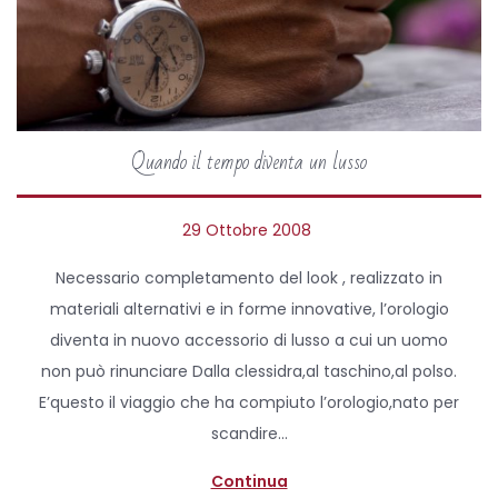
Quando il tempo diventa un lusso
P
29 Ottobre 2008
5
o
A
Necessario completamento del look , realizzato in
s
p
materiali alternativi e in forme innovative, l’orologio
t
r
diventa in nuovo accessorio di lusso a cui un uomo
e
i
non può rinunciare Dalla clessidra,al taschino,al polso.
d
l
E’questo il viaggio che ha compiuto l’orologio,nato per
o
e
scandire…
n
2
0
Continua