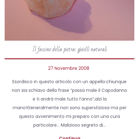
Il fascino della pietra: gioielli naturali
P
27 Novembre 2008
3
o
A
Esordisco in questo articolo con un appello:chiunque
s
p
non sia schiavo della frase “passa male il Capodanno
t
r
e ti andrà male tutto l’anno”,alzi la
e
i
mano!Generalmente non sono superstiziosa ma per
d
l
questo avvenimento mi preparo con una cura
o
e
particolare… Malizioso segreto di…
n
2
0
Continua