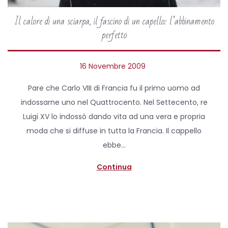
Il calore di una sciarpa, il fascino di un capello: l’abbinamento
perfetto
P
16 Novembre 2009
5
o
A
Pare che Carlo VIII di Francia fu il primo uomo ad
s
p
indossarne uno nel Quattrocento. Nel Settecento, re
t
r
Luigi XV lo indossò dando vita ad una vera e propria
e
i
moda che si diffuse in tutta la Francia. Il cappello
d
l
ebbe…
o
e
n
2
Continua
0
2
0