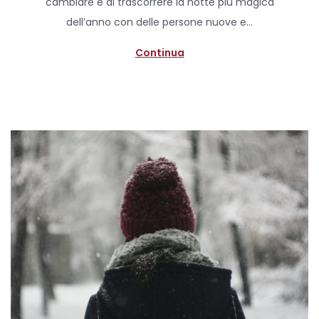
cambiare e di trascorrere la notte più magica
d
l
dell’anno con delle persone nuove e…
o
e
n
2
Continua
0
2
0