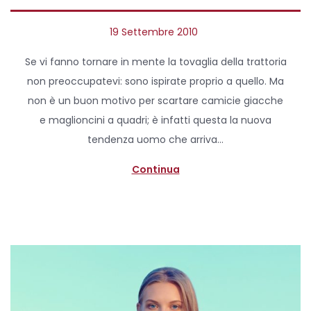
P
19 Settembre 2010
7
o
A
Se vi fanno tornare in mente la tovaglia della trattoria
s
p
non preoccupatevi: sono ispirate proprio a quello. Ma
t
r
non è un buon motivo per scartare camicie giacche
e
i
e maglioncini a quadri; è infatti questa la nuova
d
l
tendenza uomo che arriva…
o
e
n
2
Continua
0
2
0