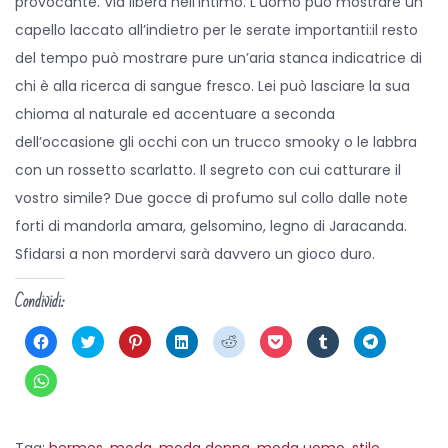
provocante. Via libera nell’intimo. L’uomo può mostrare un
capello laccato all’indietro per le serate importanti:il resto
del tempo può mostrare pure un’aria stanca indicatrice di
chi è alla ricerca di sangue fresco. Lei può lasciare la sua
chioma al naturale ed accentuare a seconda
dell’occasione gli occhi con un trucco smooky o le labbra
con un rossetto scarlatto. Il segreto con cui catturare il
vostro simile? Due gocce di profumo sul collo dalle note
forti di mandorla amara, gelsomino, legno di Jaracanda.
Sfidarsi a non mordervi sarà davvero un gioco duro.
Condividi:
F
F
F
F
F
F
F
F
a
a
a
a
a
a
a
a
i
i
i
i
i
i
i
i
c
c
c
c
c
c
c
c
F
l
l
l
l
l
l
l
l
a
i
i
i
i
i
i
i
i
i
c
c
c
c
c
c
c
c
c
p
q
q
q
q
q
q
p
l
e
u
u
u
u
u
u
e
i
Tag
:
hermes
r
i
,
moda
i
,
moda donna
i
i
,
moda uomo
i
i
,
stile
r