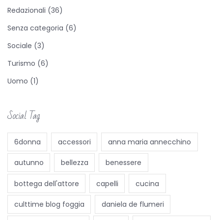
Redazionali
(36)
o
n
Senza categoria
(6)
m
Sociale
(3)
e
Turismo
(6)
n
Uomo
(1)
t
e
Social Tag
6donna
accessori
anna maria annecchino
autunno
bellezza
benessere
bottega dell'attore
capelli
cucina
culttime blog foggia
daniela de flumeri