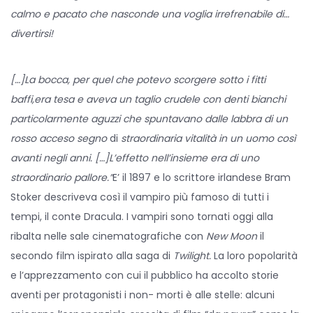
o
i
e
calmo e pacato che nasconde una voglia irrefrenabile di…
n
n
2
divertirsi!
0
2
[…]La bocca, per quel che potevo scorgere sotto i fitti
0
baffi,era tesa e aveva un taglio crudele con denti bianchi
particolarmente aguzzi che spuntavano dalle labbra di un
rosso acceso segno
di
straordinaria vitalità
in un uomo così
avanti negli anni. […]L’effetto nell’insieme era di uno
straordinario pallore.”
E’ il 1897 e lo scrittore irlandese Bram
Stoker descriveva così il vampiro più famoso di tutti i
tempi, il conte Dracula. I vampiri sono tornati oggi alla
ribalta nelle sale cinematografiche con
New Moon
il
secondo film ispirato alla saga di
Twilight.
La loro popolarità
e l’apprezzamento con cui il pubblico ha accolto storie
aventi per protagonisti i non- morti è alle stelle: alcuni