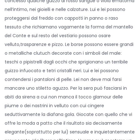
concesso qualche guizzo di rosso sangue o viola ematoma
nell’intimo, nei gioielli e nelle calzature. Lui e lei possono
proteggersi dal freddo con cappotti in panno o raso
tessuto che richiamano vagamente la forma del mantello
del Conte e sul resto del vestiario possono osare
velluto,trasparenze e pizzo. Le borse possono essere grandi
o metalliche clutuch decorate con i simboli del male:
teschi o pipistrelli dagli occhi che sprigionano un terribile
guizzo infuocato e tetri cristalli neri. Lui e lei possono
contendersi i pantaloni di pelle. Lei non deve mai farsi
mancare uno stiletto aguzzo. Per la sera può fasciarsi in
abiti da sirena a cui non manca il tocco glamour delle
piume o dei nastrini in velluto con cui cingere
seduttivamente la diafana gola. Giocate con quello che vi
offre la moda a patto che il risultato sia decisamente
elegante(soprattutto per lui) sensuale e inquietantemente