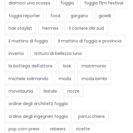
diamoci una scossa
foggia
foggia film festival
foggia reporter
food
gargano
gioielli
hair staylist
hermes
il corriere del sud
il mattino di foggia
il mattino di foggia e provincia
inverno
istituto di bellezza luna
la bottega dell'attore
look
matrimonio
michele solimando
moda
moda bimbi
movidaunia
Natale
nozze
ordine degli architetti foggia
ordine degli ingegneri foggia
parrucchiere
pop corn press
rebeers
ricette