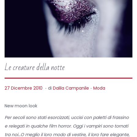
Le creature della notte
.
.
P
P
9
27 Dicembre 2010
di
Dalila Campanile
Moda
o
o
A
s
s
p
New moon look
t
t
r
Per secoli sono stati esorcizzati, uccisi con paletti di frassino
e
e
i
e relegati in qualche film horror. Oggi i vampiri sono tornati
d
d
l
tra noi…O meglio il loro modo di vestire, il loro fare elegante,