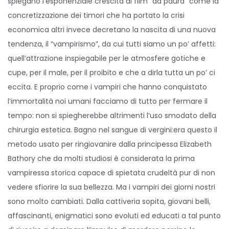
spiegano l’esponenziale crescita di film “da paura” come la
concretizzazione dei timori che ha portato la crisi
economica altri invece decretano la nascita di una nuova
tendenza, il “vampirismo”, da cui tutti siamo un po’ affetti:
quell’attrazione inspiegabile per le atmosfere gotiche e
cupe, per il male, per il proibito e che a dirla tutta un po’ ci
eccita. E proprio come i vampiri che hanno conquistato
l’immortalità noi umani facciamo di tutto per fermare il
tempo: non si spiegherebbe altrimenti l’uso smodato della
chirurgia estetica. Bagno nel sangue di vergini:era questo il
metodo usato per ringiovanire dalla principessa Elizabeth
Bathory che da molti studiosi è considerata la prima
vampiressa storica capace di spietata crudeltà pur di non
vedere sfiorire la sua bellezza. Ma i vampiri dei giorni nostri
sono molto cambiati. Dalla cattiveria sopita, giovani belli,
affascinanti, enigmatici sono evoluti ed educati a tal punto