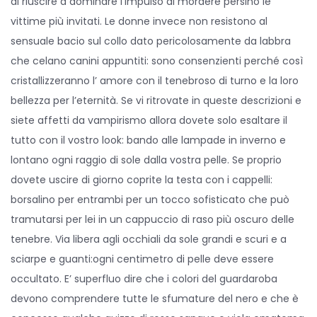
di riuscire a dominare l’impulso di mordere persino le
vittime più invitati. Le donne invece non resistono al
sensuale bacio sul collo dato pericolosamente da labbra
che celano canini appuntiti: sono consenzienti perché così
cristallizzeranno l’ amore con il tenebroso di turno e la loro
bellezza per l’eternità. Se vi ritrovate in queste descrizioni e
siete affetti da vampirismo allora dovete solo esaltare il
tutto con il vostro look: bando alle lampade in inverno e
lontano ogni raggio di sole dalla vostra pelle. Se proprio
dovete uscire di giorno coprite la testa con i cappelli:
borsalino per entrambi per un tocco sofisticato che può
tramutarsi per lei in un cappuccio di raso più oscuro delle
tenebre. Via libera agli occhiali da sole grandi e scuri e a
sciarpe e guanti:ogni centimetro di pelle deve essere
occultato. E’ superfluo dire che i colori del guardaroba
devono comprendere tutte le sfumature del nero e che è