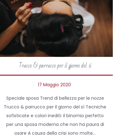
Trucco & parrucco per il giorno del sì
P
17 Maggio 2020
o
Speciale sposa Trend di bellezza per le nozze
s
Trucco & parrucco per il giorno del sì Tecniche
t
sofisticate e colori inediti: il binomio perfetto
e
per una sposa moderna che non ha paura di
d
osare A causa della crisi sono molte…
o