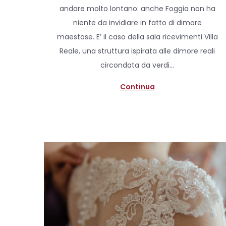
s
andare molto lontano: anche Foggia non ha
t
niente da invidiare in fatto di dimore
e
maestose. E’ il caso della sala ricevimenti Villa
d
Reale, una struttura ispirata alle dimore reali
o
circondata da verdi…
n
Continua