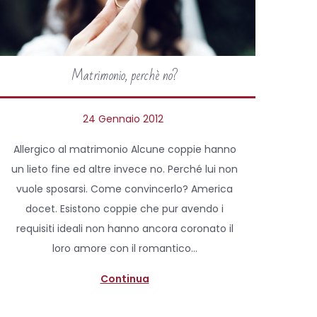
Matrimonio, perchè no?
P
24 Gennaio 2012
2
o
2
Allergico al matrimonio Alcune coppie hanno
s
N
un lieto fine ed altre invece no. Perché lui non
t
o
vuole sposarsi. Come convincerlo? America
e
v
docet. Esistono coppie che pur avendo i
d
e
requisiti ideali non hanno ancora coronato il
o
m
loro amore con il romantico…
n
b
r
Continua
e
2