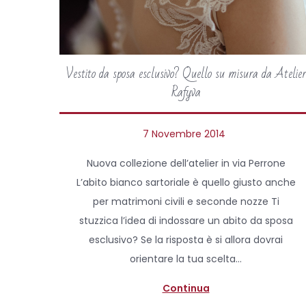
Vestito da sposa esclusivo? Quello su misura da Atelier
Rafyva
P
7 Novembre 2014
3
o
M
Nuova collezione dell’atelier in via Perrone
s
a
L’abito bianco sartoriale è quello giusto anche
t
g
per matrimoni civili e seconde nozze Ti
e
g
stuzzica l’idea di indossare un abito da sposa
d
i
esclusivo? Se la risposta è si allora dovrai
o
o
orientare la tua scelta…
n
2
0
Continua
2