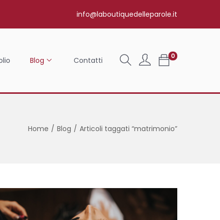
info@laboutiquedelleparole.it
0
olio
Blog
Contatti
Home
/
Blog
/
Articoli taggati “matrimonio”