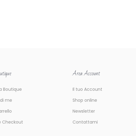
utique
Area Account
la Boutique
Il tuo Account
 di me
Shop online
arrello
Newsletter
e Checkout
Contattami