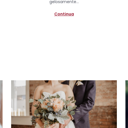
gelosamente…
n
Continua