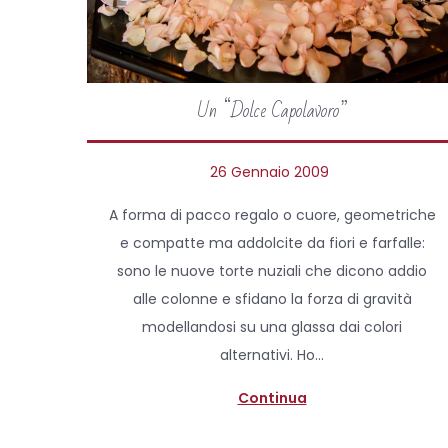
Un “Dolce Capolavoro”
P
26 Gennaio 2009
6
o
A
A forma di pacco regalo o cuore, geometriche
s
p
e compatte ma addolcite da fiori e farfalle:
t
r
sono le nuove torte nuziali che dicono addio
e
i
alle colonne e sfidano la forza di gravità
d
l
modellandosi su una glassa dai colori
o
e
alternativi. Ho…
n
2
0
Continua
2