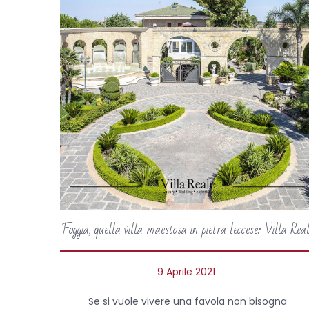
Foggia, quella villa maestosa in pietra leccese: Villa Rea
P
9 Aprile 2021
o
Se si vuole vivere una favola non bisogna