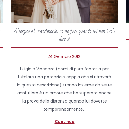
Allergico al matrimonio: come fare quando lui non vuole
dire sì
P
24 Gennaio 2012
5
o
A
Luigia e Vincenzo (nomi di pura fantasia per
s
p
tutelare una potenziale coppia che si ritroverà
t
r
in questa descrizione) stanno insieme da sette
e
i
anni. Il loro è un amore che ha superato anche
d
l
la prova della distanza quando lui dovette
o
e
temporaneamente…
n
2
0
Continua
2