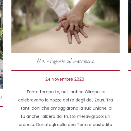
Miti e leggende sul matrimonio
P
24 Novembre 2020
o
Tanto tempo fa, nell’ antico Olimpo, si
le
s
celebravano le nozze del re degli dei, Zeus. Tra
t
i tanti doni che omaggiarono la sua unione, ci
e
fu anche l’albero dal frutto meraviglioso: un
d
arancio. Donatogli dalla dea Terra e custodito
o