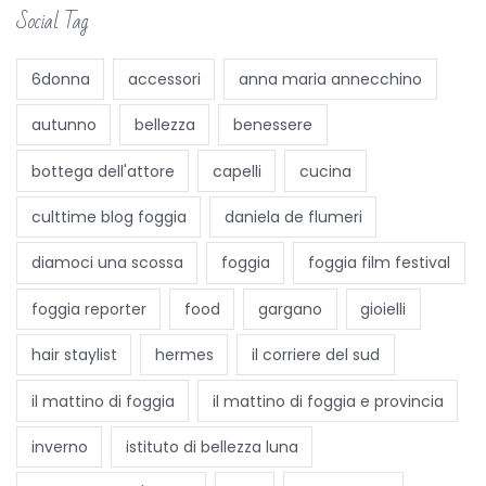
i
Social Tag
u
n
6donna
accessori
anna maria annecchino
h
autunno
bellezza
benessere
e
l
bottega dell'attore
capelli
cucina
f
culttime blog foggia
daniela de flumeri
i
e
diamoci una scossa
foggia
foggia film festival
!
foggia reporter
food
gargano
gioielli
L
e
hair staylist
hermes
il corriere del sud
t
il mattino di foggia
il mattino di foggia e provincia
e
n
inverno
istituto di bellezza luna
d