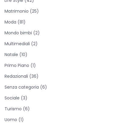
Life Style
(42)
s
t
Matrimonio
(25)
r
Moda
(81)
o
Mondo bimbi
(2)
A
Multimediali
(2)
N
a
Natale
(10)
t
Primo Piano
(1)
a
Redazionali
(36)
l
e
Senza categoria
(6)
,
Sociale
(3)
f
Turismo
(6)
a
Uomo
(1)
t
t