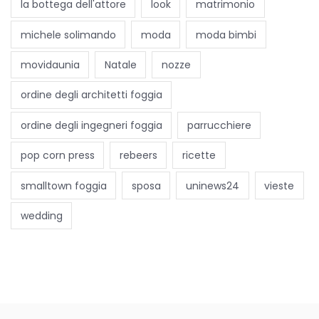
la bottega dell'attore
look
matrimonio
e
n
michele solimando
moda
moda bimbi
z
movidaunia
Natale
nozze
e
c
ordine degli architetti foggia
a
p
ordine degli ingegneri foggia
parrucchiere
e
pop corn press
rebeers
ricette
l
l
smalltown foggia
sposa
uninews24
vieste
i
wedding
p
e
r
l
e