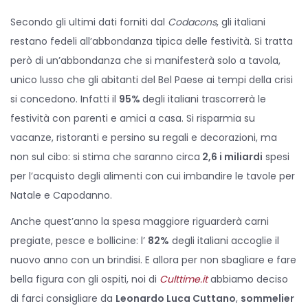
0
s
s
D
Secondo gli ultimi dati forniti dal
Codacons
, gli italiani
t
t
i
restano fedeli all’abbondanza tipica delle festività. Si tratta
e
e
c
però di un’abbondanza che si manifesterà solo a tavola,
d
d
e
unico lusso che gli abitanti del Bel Paese ai tempi della crisi
o
i
m
si concedono. Infatti il
95%
degli italiani trascorrerà le
n
n
b
festività con parenti e amici a casa. Si risparmia su
r
vacanze, ristoranti e persino su regali e decorazioni, ma
e
non sul cibo: si stima che saranno circa
2,6 i miliardi
spesi
2
per l’acquisto degli alimenti con cui imbandire le tavole per
0
Natale e Capodanno.
2
Anche quest’anno la spesa maggiore riguarderà carni
5
pregiate, pesce e bollicine: l’
82%
degli italiani accoglie il
nuovo anno con un brindisi. E allora per non sbagliare e fare
bella figura con gli ospiti, noi di
Culttime.it
abbiamo deciso
di farci consigliare da
Leonardo Luca Cuttano
,
sommelier