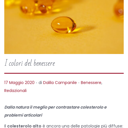
I colori del benessere
.
.
P
P
17 Maggio 2020
di
Dalila Campanile
Benessere
,
o
o
Redazionali
s
s
t
t
Dalla natura il meglio per contrastare colesterolo e
e
e
problemi articolari
d
d
Il
colesterolo alto
è ancora una delle patologie più diffuse: