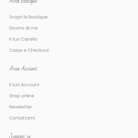
Area Boutique
i
C
Scopri la Boutique
a
r
Dicono di me
m
Il tuo Carrello
i
Cassa e Checkout
n
e
Area Account
d
e
Il tuo Account
L
Shop online
e
o
Newsletter
Contattami
Seguimi su