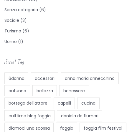
t
t
Senza categoria
(6)
i
Sociale
(3)
A
Turismo
(6)
m
Uomo
(1)
o
r
i
Social Tag
e
p
6donna
accessori
anna maria annecchino
a
autunno
bellezza
benessere
s
s
bottega dell'attore
capelli
cucina
i
culttime blog foggia
daniela de flumeri
o
n
diamoci una scossa
foggia
foggia film festival