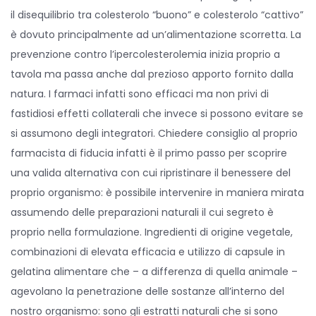
o
i
il disequilibrio tra colesterolo “buono” e colesterolo “cattivo”
n
n
è dovuto principalmente ad un’alimentazione scorretta. La
prevenzione contro l’ipercolesterolemia inizia proprio a
tavola ma passa anche dal prezioso apporto fornito dalla
natura. I farmaci infatti sono efficaci ma non privi di
fastidiosi effetti collaterali che invece si possono evitare se
si assumono degli integratori. Chiedere consiglio al proprio
farmacista di fiducia infatti è il primo passo per scoprire
una valida alternativa con cui ripristinare il benessere del
proprio organismo: è possibile intervenire in maniera mirata
assumendo delle preparazioni naturali il cui segreto è
proprio nella formulazione. Ingredienti di origine vegetale,
combinazioni di elevata efficacia e utilizzo di capsule in
gelatina alimentare che – a differenza di quella animale –
agevolano la penetrazione delle sostanze all’interno del
nostro organismo: sono gli estratti naturali che si sono