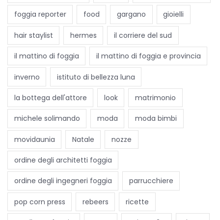
i
foggia reporter
food
gargano
gioielli
d
e
hair staylist
hermes
il corriere del sud
l
il mattino di foggia
il mattino di foggia e provincia
l
a
inverno
istituto di bellezza luna
F
la bottega dell'attore
look
matrimonio
o
g
michele solimando
moda
moda bimbi
g
movidaunia
Natale
nozze
i
a
ordine degli architetti foggia
c
h
ordine degli ingegneri foggia
parrucchiere
e
pop corn press
rebeers
ricette
f