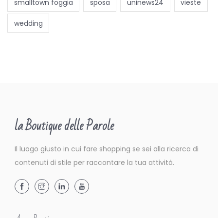
u
smalltown foggia
sposa
uninews24
vieste
,
wedding
i
l
n
u
o
v
o
la Boutique delle Parole
v
o
Il luogo giusto in cui fare shopping se sei alla ricerca di
l
contenuti di stile per raccontare la tua attività.
u
m
e
d