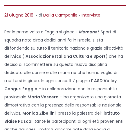
.
.
P
P
2
21 Giugno 2018
di
Dalila Campanile
Interviste
o
o
1
s
s
N
Per la prima volta a Foggia si gioca il
Mamanet
. Sport di
t
t
o
squadra nato circa dodici anni fa in Israele, si sta
e
e
v
diffondendo su tutto il territorio nazionale grazie all’attività
d
d
e
dell’
Aics
(
Associazione Italiana Cultura e Sport
) che ha
o
i
m
deciso di scommettere su questa nuova disciplina
n
n
b
dedicata alle donne e alle mamme che hanno voglia di
r
mettersi in gioco. In ogni senso. Il 7 giugno l’
ASD Volley
e
Canguri Foggia
– in collaborazione con la responsabile
2
provinciale
Maria Vescera
– ha organizzato una giornata
0
dimostrativa con la presenza della responsabile nazionale
2
dell’Aics,
Monica Zibellini
, presso la palestra dell’
istituto
0
Blaise Pascal
: tante le partecipanti di ogni età provenienti
anche dai paesi limitrofi, accomunate dalla voglia di