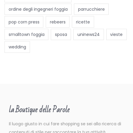
v
e
ordine degli ingegneri foggia
parrucchiere
n
pop corn press
rebeers
ricette
e
r
smalltown foggia
sposa
uninews24
vieste
d
wedding
ì
:
i
n
t
e
r
la Boutique delle Parole
v
i
Il luogo giusto in cui fare shopping se sei alla ricerca di
s
contenuti di stile per raccontare la tua attività.