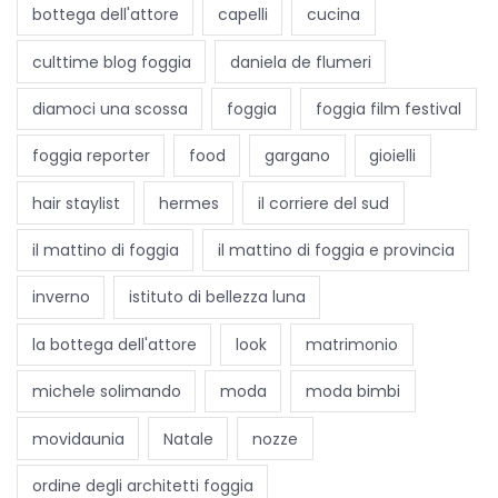
t
bottega dell'attore
capelli
cucina
i
culttime blog foggia
daniela de flumeri
c
i
diamoci una scossa
foggia
foggia film festival
I
foggia reporter
food
gargano
gioielli
l
n
hair staylist
hermes
il corriere del sud
u
il mattino di foggia
il mattino di foggia e provincia
o
v
inverno
istituto di bellezza luna
o
la bottega dell'attore
look
matrimonio
r
e
michele solimando
moda
moda bimbi
d
movidaunia
Natale
nozze
e
l
ordine degli architetti foggia