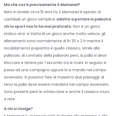
Ma che cos’è precisamente il
Mamanet
?
Nato in Israele circa 15 anni fa, il
Mamanet
è ispirato al
cachiball
, un gioco semplice,
adatto a portare in palestra
chi lo sport non lo ha mai praticato
. Non è un gioco
statico anzi: si tratta di un gioco anche molto veloce, gli
allenamenti sono normalmente di 1h 30 o 2 h mentre il
riscaldamento prepartita è quello classico, simile alla
pallavolo. Al contrario della pallavolo però, la palla si deve
bloccare e tenere per 1 secondo tra le mani. In seguito si
passa ad una compagna oppure la si manda nel campo
avversario. Si possono fare al massimo due passaggi: al
terzo la palla deve essere mandata nel campo avversario.
Sono presenti però le schiacciate e anche il classico muro
a rete.
A chi si rivolge?
Il
Mamanet
è un’opportunità dedicata alle mamme e alle