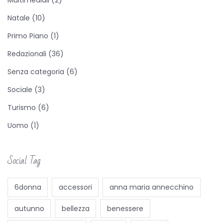
Multimediali
(2)
a
m
Natale
(10)
a
Primo Piano
(1)
g
Redazionali
(36)
l
i
Senza categoria
(6)
s
Sociale
(3)
p
Turismo
(6)
o
Uomo
(1)
r
t
a
Social Tag
c
q
6donna
accessori
anna maria annecchino
u
autunno
bellezza
benessere
a