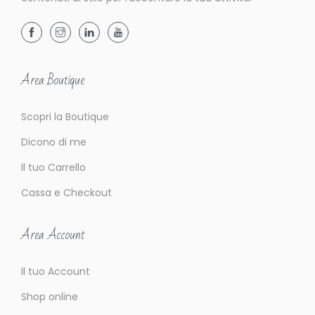
t
a
a
S
Area Boutique
a
l
Scopri la Boutique
v
a
Dicono di me
t
Il tuo Carrello
o
Cassa e Checkout
r
e
Area Account
C
a
Il tuo Account
s
Shop online
t