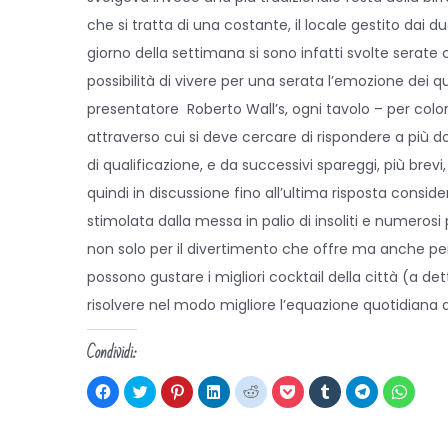
che si tratta di una costante, il locale gestito da
giorno della settimana si sono infatti svolte serate c
possibilità di vivere per una serata l’emozione dei qu
presentatore Roberto Wall’s, ogni tavolo – per colo
attraverso cui si deve cercare di rispondere a più 
di qualificazione, e da successivi spareggi, più brevi,
quindi in discussione fino all’ultima risposta consi
stimolata dalla messa in palio di insoliti e numeros
non solo per il divertimento che offre ma anche per l
possono gustare i migliori cocktail della città (a de
risolvere nel modo migliore l’equazione quotidiana d
Condividi:
F
F
F
F
F
F
F
F
F
a
a
a
a
a
a
a
a
a
i
i
i
i
i
i
i
i
i
c
c
c
c
c
c
c
c
c
l
l
l
l
l
l
l
l
l