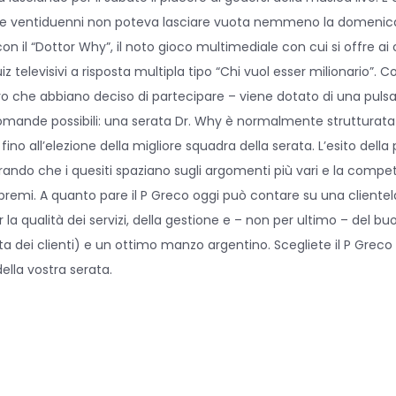
i due ventiduenni non poteva lasciare vuota nemmeno la domenica
on il “Dottor Why”, il noto gioco multimediale con cui si offre ai c
iz televisivi a risposta multipla tipo “Chi vuol esser milionario”. 
ro che abbiano deciso di partecipare – viene dotato di una pulsa
domande possibili: una serata Dr. Why è normalmente strutturata 
 fino all’elezione della migliore squadra della serata. L’esito della 
derando che i quesiti spaziano sugli argomenti più vari e la compe
i premi. A quanto pare il P Greco oggi può contare su una cliente
a qualità dei servizi, della gestione e – non per ultimo – del buo
tta dei clienti) e un ottimo manzo argentino. Scegliete il P Greco
ella vostra serata.