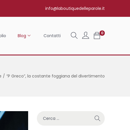
info@laboutiquedelleparole.it
0
olio
Blog
Contatti
e
/
“P Greco”, la costante foggiana del divertimento