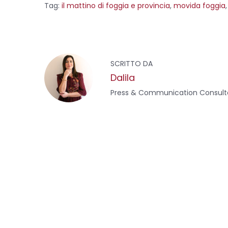
i
i
i
i
i
i
i
i
i
Tag
:
il mattino di foggia e provincia
,
movida foggia
c
c
c
c
c
c
c
c
c
p
q
q
q
q
q
q
p
p
e
u
u
u
u
u
u
e
e
A
r
i
i
i
i
i
i
r
r
c
p
p
p
p
p
p
c
c
F
o
e
e
e
e
e
e
o
o
n
r
r
r
r
r
r
n
n
o
d
c
c
c
c
c
c
d
d
i
o
o
o
o
o
o
i
i
v
n
n
n
n
n
n
v
v
g
SCRITTO DA
i
d
d
d
d
d
d
i
i
d
i
i
i
i
i
i
d
d
Dalila
g
e
v
v
v
v
v
v
e
e
r
i
i
i
i
i
i
r
r
i
Press & Communication Consult
e
d
d
d
d
d
d
e
e
s
e
e
e
e
e
e
s
s
u
r
r
r
r
r
r
u
u
a
F
e
e
e
e
e
e
T
W
a
s
s
s
s
s
s
e
h
i
c
u
u
u
u
u
u
l
a
e
T
P
L
R
P
T
e
t
l
b
w
i
i
e
o
u
g
s
o
i
n
n
d
c
m
r
A
o
t
t
k
d
k
b
a
p
p
k
t
e
e
i
e
l
m
p
(
e
r
d
t
t
r
(
(
r
S
r
e
I
(
(
(
S
S
i
(
s
n
S
S
S
i
i
o
a
S
t
(
i
i
i
a
a
p
i
(
S
a
a
a
p
p
r
a
S
i
p
p
p
r
r
g
e
p
i
a
r
r
r
e
e
i
r
a
p
e
e
e
i
i
e
n
e
p
r
i
i
i
n
n
u
i
r
e
n
n
n
u
u
t
n
n
e
i
u
u
u
n
n
a
u
i
n
n
n
n
a
a