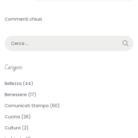
i
r
a
e
a
Commenti chiusi.
2
p
0
r
2
e
1
G
u
Categorie
s
t
Bellezza
(44)
a
Benessere
(17)
r
í
Comunicati Stampa
(60)
a
Cucina
(26)
l
Cultura
(2)
a