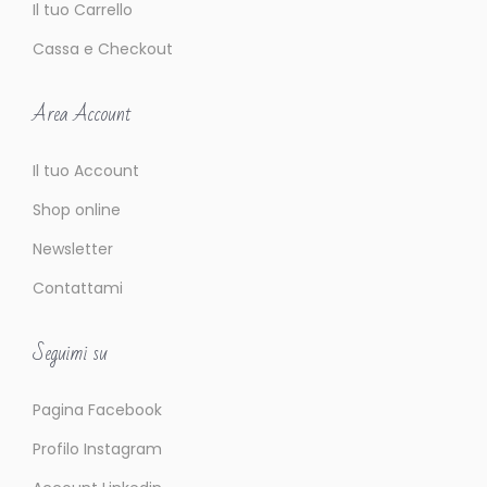
l
Il tuo Carrello
f
Cassa e Checkout
a
t
Area Account
t
i
Il tuo Account
v
Shop online
o
c
Newsletter
o
Contattami
n
q
Seguimi su
u
i
Pagina Facebook
s
Profilo Instagram
t