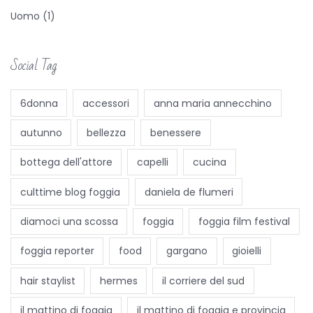
i
Uomo
(1)
f
r
Social Tag
a
t
e
6donna
accessori
anna maria annecchino
l
autunno
bellezza
benessere
l
i
bottega dell'attore
capelli
cucina
T
culttime blog foggia
daniela de flumeri
a
r
diamoci una scossa
foggia
foggia film festival
q
foggia reporter
food
gargano
gioielli
u
i
hair staylist
hermes
il corriere del sud
n
il mattino di foggia
il mattino di foggia e provincia