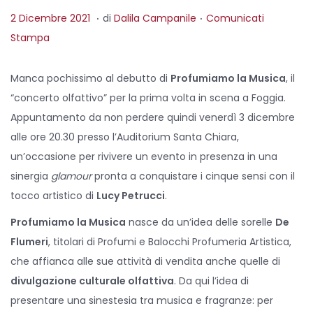
.
.
P
P
2
2 Dicembre 2021
di
Dalila Campanile
Comunicati
o
o
D
Stampa
s
s
i
t
t
c
Manca pochissimo al debutto di
Profumiamo la Musica
, il
e
e
e
“concerto olfattivo” per la prima volta in scena a Foggia.
d
d
m
Appuntamento da non perdere quindi venerdì 3 dicembre
o
i
b
alle ore 20.30 presso l’Auditorium Santa Chiara,
n
n
r
un’occasione per rivivere un evento in presenza in una
e
sinergia
glamour
pronta a conquistare i cinque sensi con il
2
tocco artistico di
Lucy Petrucci
.
0
Profumiamo la Musica
nasce da un’idea delle sorelle
De
2
Flumeri
, titolari di Profumi e Balocchi Profumeria Artistica,
1
che affianca alle sue attività di vendita anche quelle di
divulgazione culturale olfattiva
. Da qui l’idea di
presentare una sinestesia tra musica e fragranze: per