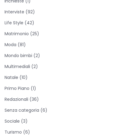
Inchieste
(1)
n
u
Interviste
(92)
o
Life Style
(42)
v
Matrimonio
(25)
a
s
Moda
(81)
c
Mondo bimbi
(2)
o
Multimediali
(2)
m
Natale
(10)
m
e
Primo Piano
(1)
s
Redazionali
(36)
s
Senza categoria
(6)
a
d
Sociale
(3)
e
Turismo
(6)