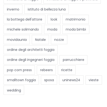
i
o
inverno
istituto di bellezza luna
P
la bottega dell'attore
look
matrimonio
r
o
michele solimando
moda
moda bimbi
f
movidaunia
Natale
nozze
u
m
ordine degli architetti foggia
i
ordine degli ingegneri foggia
parrucchiere
a
m
pop corn press
rebeers
ricette
o
smalltown foggia
sposa
uninews24
vieste
l
a
wedding
M
u