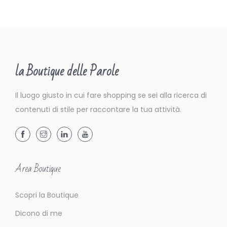
s
i
c
a
,
la Boutique delle Parole
i
l
Il luogo giusto in cui fare shopping se sei alla ricerca di
c
contenuti di stile per raccontare la tua attività.
o
n
c
e
Area Boutique
r
t
Scopri la Boutique
o
Dicono di me
o