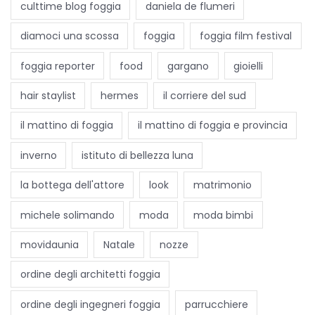
culttime blog foggia
daniela de flumeri
p
e
diamoci una scossa
foggia
foggia film festival
r
foggia reporter
food
gargano
gioielli
l
a
hair staylist
hermes
il corriere del sud
p
il mattino di foggia
il mattino di foggia e provincia
r
i
inverno
istituto di bellezza luna
m
la bottega dell'attore
look
matrimonio
a
v
michele solimando
moda
moda bimbi
o
movidaunia
Natale
nozze
l
t
ordine degli architetti foggia
a
u
ordine degli ingegneri foggia
parrucchiere