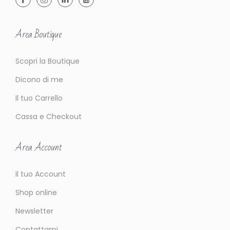
a
c
Area Boutique
o
n
Scopri la Boutique
q
u
Dicono di me
i
Il tuo Carrello
s
Cassa e Checkout
t
a
Area Account
t
o
Il tuo Account
i
Shop online
l
p
Newsletter
u
Contattami