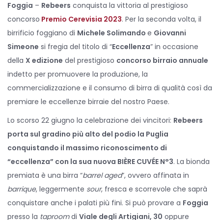
Foggia
–
Rebeers
conquista la vittoria al prestigioso
concorso
Premio Cerevisia 2023
. Per la seconda volta, il
birrificio foggiano di
Michele Solimando
e
Giovanni
Simeone
si fregia del titolo di “
Eccellenza
” in occasione
della
X edizione
del prestigioso
concorso birraio annuale
indetto per promuovere la produzione, la
commercializzazione e il consumo di birra di qualità così da
premiare le eccellenze birraie del nostro Paese.
Lo scorso 22 giugno la celebrazione dei vincitori:
Rebeers
porta sul gradino più alto del podio la Puglia
conquistando il massimo riconoscimento di
“eccellenza” con la sua nuova BIÈRE CUVÉE N°3
. La bionda
premiata è una birra “
barrel aged
”, ovvero affinata in
barrique
, leggermente
sour
, fresca e scorrevole che saprà
conquistare anche i palati più fini. Si può provare a
Foggia
presso la
taproom
di
Viale degli Artigiani, 30
oppure