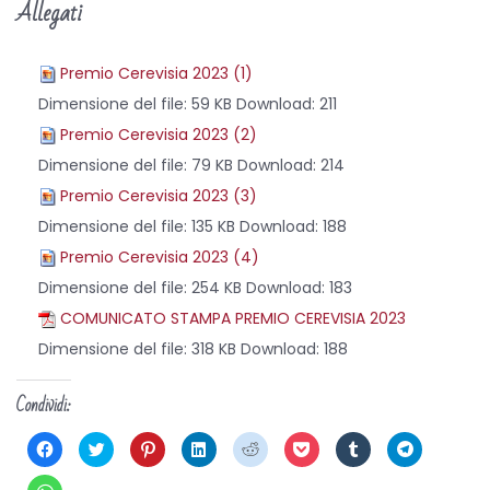
Allegati
Premio Cerevisia 2023 (1)
Dimensione del file:
59 KB
Download:
211
Premio Cerevisia 2023 (2)
Dimensione del file:
79 KB
Download:
214
Premio Cerevisia 2023 (3)
Dimensione del file:
135 KB
Download:
188
Premio Cerevisia 2023 (4)
Dimensione del file:
254 KB
Download:
183
COMUNICATO STAMPA PREMIO CEREVISIA 2023
Dimensione del file:
318 KB
Download:
188
Condividi:
F
F
F
F
F
F
F
F
a
a
a
a
a
a
a
a
i
i
i
i
i
i
i
i
c
c
c
c
c
c
c
c
F