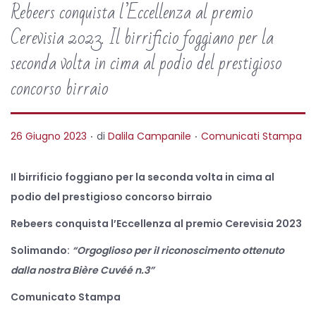
Rebeers conquista l’Eccellenza al premio
Cerevisia 2023. Il birrificio foggiano per la
seconda volta in cima al podio del prestigioso
concorso birraio
.
.
P
P
26 Giugno 2023
di
Dalila Campanile
Comunicati Stampa
o
o
s
s
Il birrificio foggiano per la seconda volta in cima al
t
t
podio del prestigioso concorso birraio
e
e
Rebeers conquista l’Eccellenza al premio Cerevisia 2023
d
d
Solimando:
“
Orgoglioso per il riconoscimento ottenuto
o
i
dalla nostra Bière Cuvéé n.3”
n
n
Comunicato Stampa