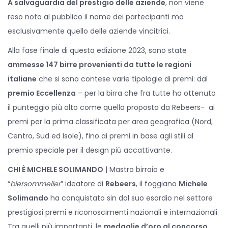
A salvaguardia del prestigio delle aziende
, non viene
reso noto al pubblico il nome dei partecipanti ma
esclusivamente quello delle aziende vincitrici.
Alla fase finale di questa edizione 2023, sono state
ammesse 147 birre provenienti da tutte le regioni
italiane
che si sono contese varie tipologie di premi: dal
premio Eccellenza
– per la birra che fra tutte ha ottenuto
il punteggio più alto come quella proposta da Rebeers- ai
premi per la prima classificata per area geografica (Nord,
Centro, Sud ed Isole), fino ai premi in base agli stili al
premio speciale per il design più accattivante.
CHI È MICHELE SOLIMANDO
| Mastro birraio e
“
biersommelier
” ideatore di
Rebeers
, il foggiano
Michele
Solimando
ha conquistato sin dal suo esordio nel settore
prestigiosi premi e riconoscimenti nazionali e internazionali.
Tra quelli più importanti, le
medaglie d’oro al concorso