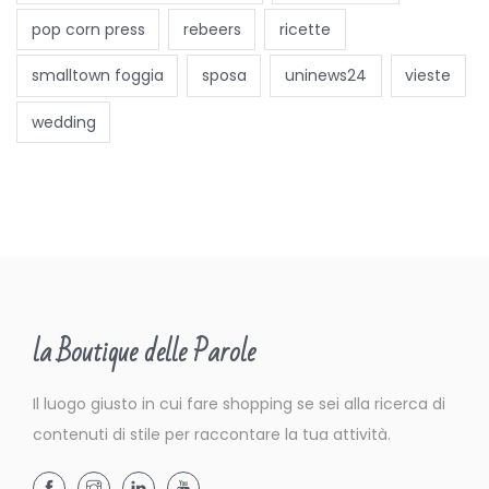
n
pop corn press
rebeers
ricette
e
v
smalltown foggia
sposa
uninews24
vieste
e
wedding
n
t
o
u
n
i
c
la Boutique delle Parole
o
c
Il luogo giusto in cui fare shopping se sei alla ricerca di
h
contenuti di stile per raccontare la tua attività.
e
h