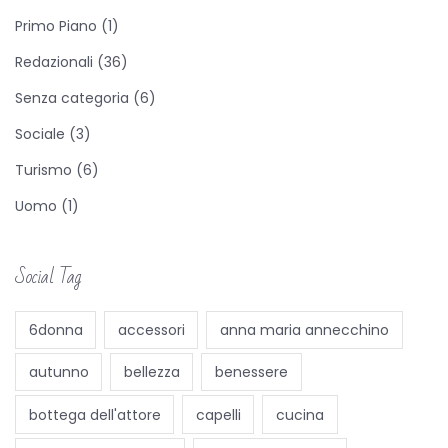
e
Primo Piano
(1)
S
Redazionali
(36)
p
e
Senza categoria
(6)
z
Sociale
(3)
i
Turismo
(6)
e
Uomo
(1)
”
,
a
Social Tag
F
o
6donna
accessori
anna maria annecchino
g
autunno
bellezza
benessere
g
i
bottega dell'attore
capelli
cucina
a