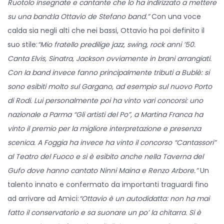
Ruotolo insegnate e cantante che lo ha indirizzato a mettere
su una band:la Ottavio de Stefano band.”
Con una voce
calda sia negli alti che nei bassi, Ottavio ha poi definito il
suo stile:
“Mio fratello predilige jazz, swing, rock anni ’50.
Canta Elvis, Sinatra, Jackson ovviamente in brani arrangiati.
Con la band invece fanno principalmente tributi a Bublè: si
sono esibiti molto sul Gargano, ad esempio sul nuovo Porto
di Rodi. Lui personalmente poi ha vinto vari concorsi: uno
nazionale a Parma “Gli artisti del Po”, a Martina Franca ha
vinto il premio per la migliore interpretazione e presenza
scenica. A Foggia ha invece ha vinto il concorso “Cantassori”
al Teatro del Fuoco e si è esibito anche nella Taverna del
Gufo dove hanno cantato Ninni Maina e Renzo Arbore.”
Un
talento innato e confermato da importanti traguardi fino
ad arrivare ad Amici:
“Ottavio è un autodidatta: non ha mai
fatto il conservatorio e sa suonare un po’ la chitarra. Si è