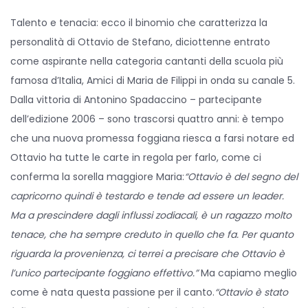
o
o
A
s
s
p
Talento e tenacia: ecco il binomio che caratterizza la
t
t
r
personalità di Ottavio de Stefano, diciottenne entrato
e
e
i
come aspirante nella categoria cantanti della scuola più
d
d
l
famosa d’Italia, Amici di Maria de Filippi in onda su canale 5.
o
i
e
Dalla vittoria di Antonino Spadaccino – partecipante
n
n
2
dell’edizione 2006 – sono trascorsi quattro anni: è tempo
0
che una nuova promessa foggiana riesca a farsi notare ed
2
Ottavio ha tutte le carte in regola per farlo, come ci
0
conferma la sorella maggiore Maria:
“Ottavio è del segno del
capricorno quindi è testardo e tende ad essere un leader.
Ma a prescindere dagli influssi zodiacali, è un ragazzo molto
tenace, che ha sempre creduto in quello che fa. Per quanto
riguarda la provenienza, ci terrei a precisare che Ottavio è
l’unico partecipante foggiano effettivo.”
Ma capiamo meglio
come è nata questa passione per il canto.
“Ottavio è stato