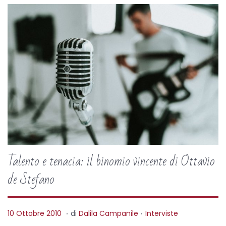
Talento e tenacia: il binomio vincente di Ottavio
de Stefano
.
.
P
P
5
10 Ottobre 2010
di
Dalila Campanile
Interviste