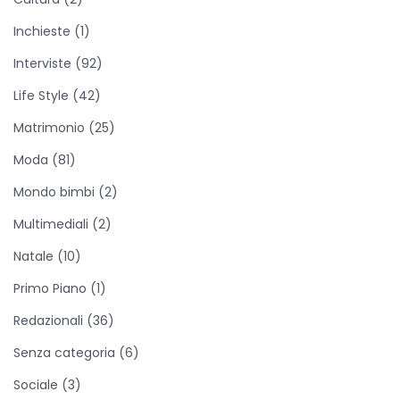
n
r
s
n
e
t
t
t
r
e
a
t
e
s
r
r
r
a
s
a
)
r
s
t
a
a
a
)
Inchieste
(1)
t
a
t
r
)
)
)
r
d
)
r
a
a
a
)
Interviste
(92)
)
)
o
Life Style
(42)
n
n
Matrimonio
(25)
a
Moda
(81)
:
Mondo bimbi
(2)
l
Multimediali
(2)
a
b
Natale
(10)
o
Primo Piano
(1)
r
Redazionali
(36)
s
a
Senza categoria
(6)
E
Sociale
(3)