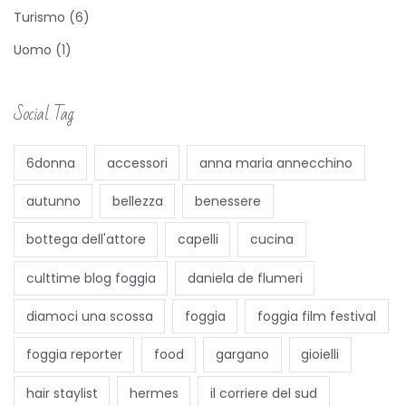
l
Turismo
(6)
e
Uomo
(1)
g
a
n
Social Tag
t
i
6donna
accessori
anna maria annecchino
c
autunno
bellezza
benessere
o
l
bottega dell'attore
capelli
cucina
(
culttime blog foggia
daniela de flumeri
c
o
diamoci una scossa
foggia
foggia film festival
l
foggia reporter
food
gargano
gioielli
o
r
hair staylist
hermes
il corriere del sud