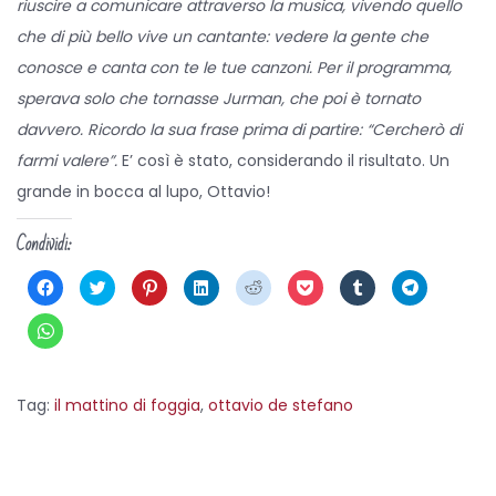
riuscire a comunicare attraverso la musica, vivendo quello
che di più bello vive un cantante: vedere la gente che
conosce e canta con te le tue canzoni. Per il programma,
sperava solo che tornasse Jurman, che poi è tornato
davvero. Ricordo la sua frase prima di partire: “Cercherò di
farmi valere”.
E’ così è stato, considerando il risultato. Un
grande in bocca al lupo, Ottavio!
Condividi:
F
F
F
F
F
F
F
F
a
a
a
a
a
a
a
a
i
i
i
i
i
i
i
i
c
c
c
c
c
c
c
c
F
l
l
l
l
l
l
l
l
a
i
i
i
i
i
i
i
i
i
c
c
c
c
c
c
c
c
c
p
q
q
q
q
q
q
p
l
e
u
u
u
u
u
u
e
i
Tag
:
il mattino di foggia
r
i
i
,
ottavio de stefano
i
i
i
i
r
c
c
p
p
p
p
p
p
c
p
o
e
e
e
e
e
e
o
e
L
n
r
r
r
r
r
r
n
r
d
c
c
c
c
c
c
d
c
a
i
o
o
o
o
o
o
i
o
v
n
n
n
n
n
n
v
n