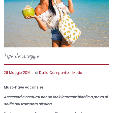
Tipa da spiaggia
.
.
P
P
2
29 Maggio 2016
di
Dalila Campanile
Moda
o
o
7
s
s
A
Must-have vacanzieri
t
t
p
Accessori e costumi per un look intercambiabile
a prova di
e
e
r
selfie dal tramonto all’alba
d
d
i