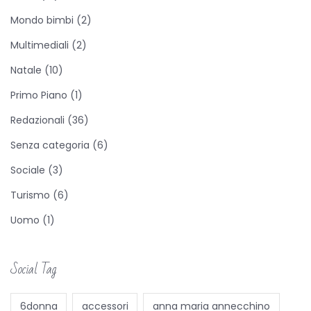
e
Mondo bimbi
(2)
d
Multimediali
(2)
e
l
Natale
(10)
l
Primo Piano
(1)
e
Redazionali
(36)
v
a
Senza categoria
(6)
c
Sociale
(3)
a
Turismo
(6)
n
Uomo
(1)
z
e
Social Tag
6donna
accessori
anna maria annecchino