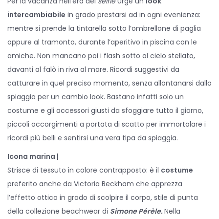
Per la vacanza nell’era dei
selfie
urge un
look
o
i
l
intercambiabile
in grado prestarsi ad in ogni evenienza:
n
n
e
mentre si prende la tintarella sotto l’ombrellone di paglia
2
oppure al tramonto, durante l’aperitivo in piscina con le
0
amiche. Non mancano poi i flash sotto al cielo stellato,
2
davanti al falò in riva al mare. Ricordi suggestivi da
0
catturare in quel preciso momento, senza allontanarsi dalla
spiaggia per un cambio look. Bastano infatti solo un
costume e gli accessori giusti da sfoggiare tutto il giorno,
piccoli accorgimenti a portata di scatto per immortalare i
ricordi più belli e sentirsi una vera tipa da spiaggia.
Icona marina |
Strisce di tessuto in colore contrapposto: è il
costume
preferito anche da Victoria Beckham che apprezza
l’effetto ottico in grado di scolpire il corpo, stile di punta
della collezione beachwear di
Simone Pérèle.
Nella