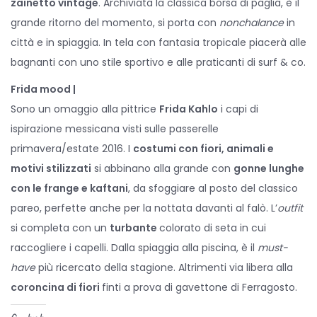
zainetto vintage
. Archiviata la classica borsa di paglia, è il
grande ritorno del momento, si porta con
nonchalance
in
città e in spiaggia. In tela con fantasia tropicale piacerà alle
bagnanti con uno stile sportivo e alle praticanti di surf & co.
Frida mood |
Sono un omaggio alla pittrice
Frida Kahlo
i capi di
ispirazione messicana visti sulle passerelle
primavera/estate 2016. I
costumi con fiori, animali e
motivi stilizzati
si abbinano alla grande con
gonne lunghe
con le frange e kaftani
, da sfoggiare al posto del classico
pareo, perfette anche per la nottata davanti al falò. L’
outfit
si completa con un
turbante
colorato di seta in cui
raccogliere i capelli. Dalla spiaggia alla piscina, è il
must-
have
più ricercato della stagione. Altrimenti via libera alla
coroncina di fiori
finti a prova di gavettone di Ferragosto.