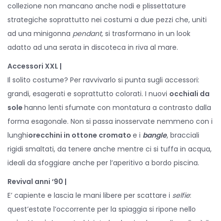
collezione non mancano anche nodi e plissettature
strategiche soprattutto nei costumi a due pezzi che, uniti
ad una minigonna
pendant,
si trasformano in un look
adatto ad una serata in discoteca in riva al mare.
Accessori XXL |
Il solito costume? Per ravvivarlo si punta sugli accessori:
grandi, esagerati e soprattutto colorati. I nuovi
occhiali da
sole
hanno lenti sfumate con montatura a contrasto dalla
forma esagonale. Non si passa inosservate nemmeno con i
lunghi
orecchini in ottone cromato
e i
bangle
, bracciali
rigidi smaltati, da tenere anche mentre ci si tuffa in acqua,
ideali da sfoggiare anche per l’aperitivo a bordo piscina.
Revival anni ‘90 |
E’ capiente e lascia le mani libere per scattare i
selfie
:
quest’estate l’occorrente per la spiaggia si ripone nello