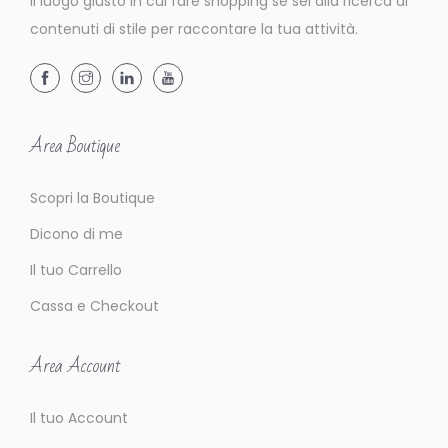
Il luogo giusto in cui fare shopping se sei alla ricerca di
n
contenuti di stile per raccontare la tua attività.
i
l
f
l
Area Boutique
y
b
Scopri la Boutique
o
a
Dicono di me
r
Il tuo Carrello
d
Cassa e Checkout
Area Account
Il tuo Account