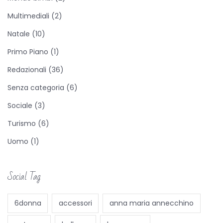
l
Multimediali
(2)
f
o
Natale
(10)
l
Primo Piano
(1)
i
Redazionali
(36)
a
g
Senza categoria
(6)
e
Sociale
(3)
i
Turismo
(6)
n
Uomo
(1)
C
a
p
Social Tag
i
t
6donna
accessori
anna maria annecchino
a