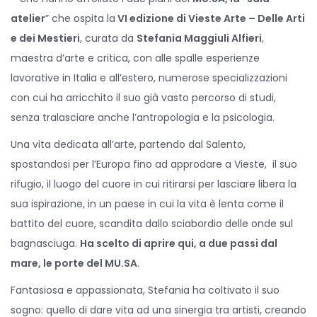
d
d
atelier
” che ospita la
VI edizione di Vieste Arte – Delle Arti
o
i
e dei Mestieri
, curata da
Stefania Maggiuli Alfieri
,
n
n
maestra d’arte e critica, con alle spalle esperienze
lavorative in Italia e all’estero, numerose specializzazioni
con cui ha arricchito il suo già vasto percorso di studi,
senza tralasciare anche l’antropologia e la psicologia.
Una vita dedicata all’arte, partendo dal Salento,
spostandosi per l’Europa fino ad approdare a Vieste, il suo
rifugio, il luogo del cuore in cui ritirarsi per lasciare libera la
sua ispirazione, in un paese in cui la vita è lenta come il
battito del cuore, scandita dallo sciabordio delle onde sul
bagnasciuga.
Ha scelto di aprire qui, a due passi dal
mare, le porte del MU.SA
.
Fantasiosa e appassionata, Stefania ha coltivato il suo
sogno: quello di dare vita ad una sinergia tra artisti, creando