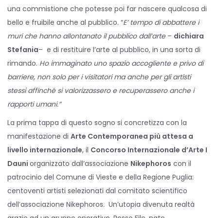
una commistione che potesse poi far nascere qualcosa di
bello e fruibile anche al pubblico. “
E’ tempo di abbattere i
muri che hanno allontanato il pubblico dall’arte
–
dichiara
Stefania
– e di restituire l’arte al pubblico, in una sorta di
rimando.
Ho immaginato uno spazio accogliente e privo di
barriere, non solo per i visitatori ma anche per gli artisti
stessi affinché si valorizzassero e recuperassero anche i
rapporti umani.”
La prima tappa di questo sogno si concretizza con la
manifestazione di
Arte Contemporanea più attesa a
livello internazionale
, il
Concorso Internazionale d’Arte I
Dauni
organizzato dall’associazione
Nikephoros
con il
patrocinio del Comune di Vieste e della Regione Puglia:
centoventi artisti selezionati dal comitato scientifico
dell’associazione Nikephoros. Un’utopia divenuta realtà
grazie ad un gruppo operativo, Rosso Filo, nato