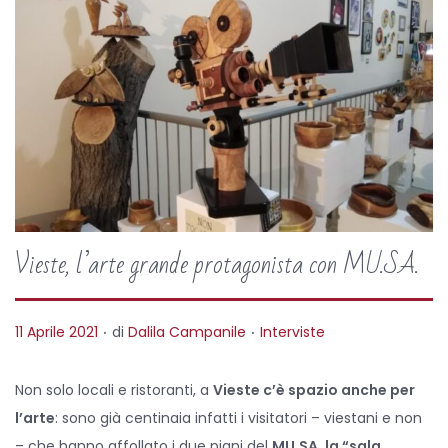
Vieste, l’arte grande protagonista con MU.SA.
.
.
P
P
11 Aprile 2021
di
Dalila Campanile
Interviste
o
o
s
s
Non solo locali e ristoranti, a
Vieste c’è spazio anche per
t
t
l’arte
: sono già centinaia infatti i visitatori – viestani e non
e
e
– che hanno affollato i due piani del
MU.SA, la “sala