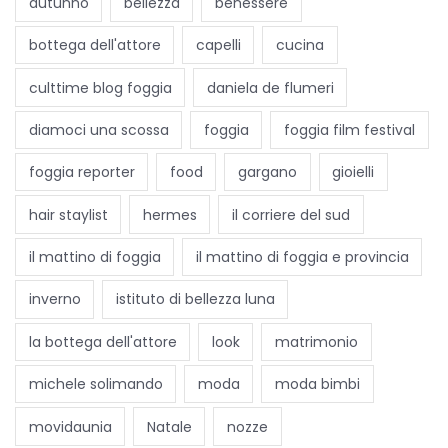
autunno
bellezza
benessere
n
a
bottega dell'attore
capelli
cucina
t
culttime blog foggia
daniela de flumeri
a
S
diamoci una scossa
foggia
foggia film festival
u
foggia reporter
food
gargano
gioielli
l
G
hair staylist
hermes
il corriere del sud
a
il mattino di foggia
il mattino di foggia e provincia
r
g
inverno
istituto di bellezza luna
a
la bottega dell'attore
look
matrimonio
n
o
michele solimando
moda
moda bimbi
s
movidaunia
Natale
nozze
i