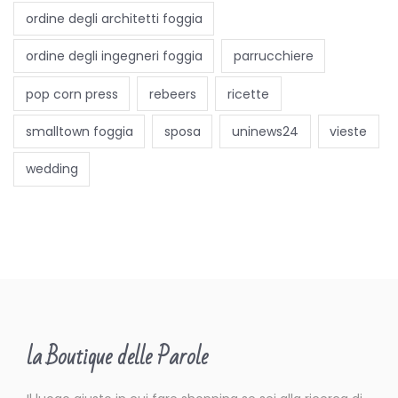
v
ordine degli architetti foggia
o
l
ordine degli ingegneri foggia
parrucchiere
a
pop corn press
rebeers
ricette
s
u
smalltown foggia
sposa
uninews24
vieste
l
wedding
l
’
a
c
q
u
a
la Boutique delle Parole
c
o