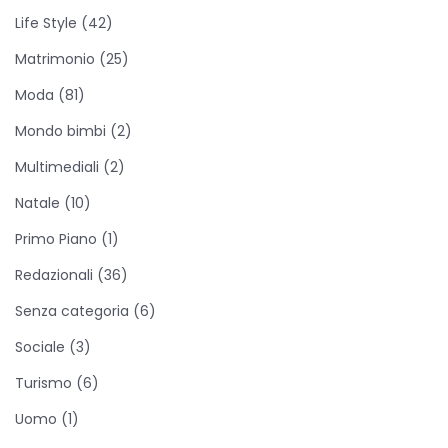
i
Life Style
(42)
d
e
Matrimonio
(25)
l
Moda
(81)
c
Mondo bimbi
(2)
o
Multimediali
(2)
l
p
Natale
(10)
o
Primo Piano
(1)
d
Redazionali
(36)
i
f
Senza categoria
(6)
u
Sociale
(3)
l
Turismo
(6)
m
Uomo
(1)
i