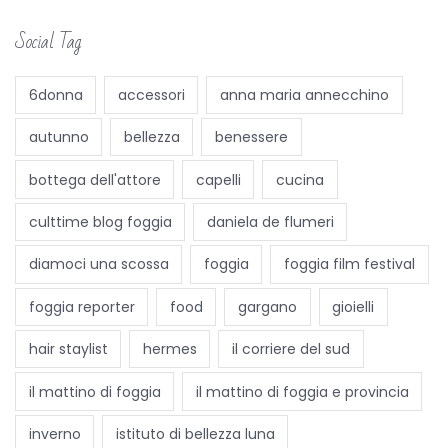
n
e
Social Tag
M
e
6donna
accessori
anna maria annecchino
n
autunno
bellezza
benessere
t
a
bottega dell'attore
capelli
cucina
l
culttime blog foggia
daniela de flumeri
c
o
diamoci una scossa
foggia
foggia film festival
a
foggia reporter
food
gargano
gioielli
c
h
hair staylist
hermes
il corriere del sud
:
il mattino di foggia
il mattino di foggia e provincia
c
o
inverno
istituto di bellezza luna