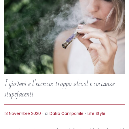
I giovani e l’eccesso: troppo alcool e sostanze
stupefacenti
.
.
P
P
13 Novembre 2020
di
Dalila Campanile
Life Style
o
o
s
s