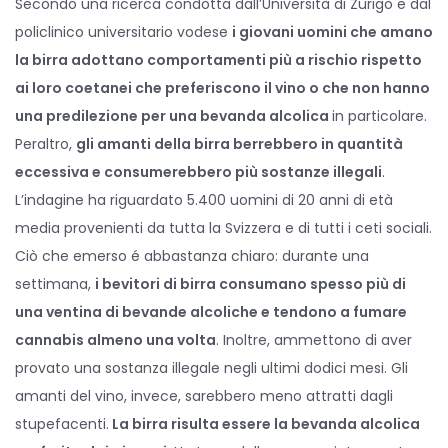
Secondo una ricerca condotta dall’Università di Zurigo e dal
t
t
policlinico universitario vodese
i giovani uomini che amano
e
e
la birra adottano comportamenti più a rischio rispetto
d
d
ai loro coetanei che preferiscono il vino o che non hanno
o
i
una predilezione per una bevanda alcolica
in particolare.
n
n
Peraltro,
gli amanti della birra berrebbero in quantità
eccessiva e consumerebbero più sostanze illegali
.
L’indagine ha riguardato 5.400 uomini di 20 anni di età
media provenienti da tutta la Svizzera e di tutti i ceti sociali.
Ciò che emerso é abbastanza chiaro: durante una
settimana,
i bevitori di birra consumano spesso più di
una ventina di bevande alcoliche e tendono a fumare
cannabis almeno una volta
. Inoltre, ammettono di aver
provato una sostanza illegale negli ultimi dodici mesi. Gli
amanti del vino, invece, sarebbero meno attratti dagli
stupefacenti.
La birra risulta essere la bevanda alcolica