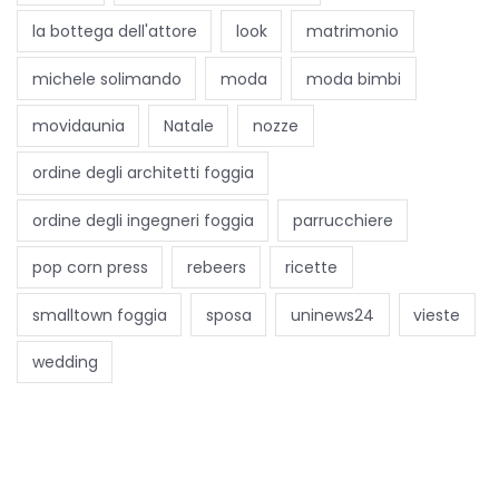
m
la bottega dell'attore
look
matrimonio
e
a
michele solimando
moda
moda bimbi
l
movidaunia
Natale
nozze
l
e
ordine degli architetti foggia
n
a
ordine degli ingegneri foggia
parrucchiere
r
pop corn press
rebeers
ricette
e
l
smalltown foggia
sposa
uninews24
vieste
a
wedding
m
e
n
t