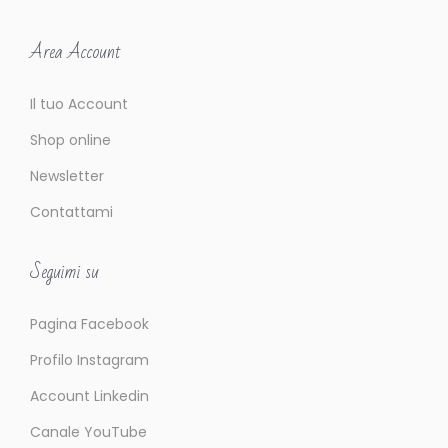
o
b
Area Account
i
e
Il tuo Account
t
Shop online
t
i
Newsletter
v
Contattami
i
p
Seguimi su
r
e
Pagina Facebook
f
Profilo Instagram
i
s
Account Linkedin
s
Canale YouTube