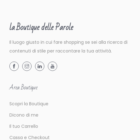
e
e
r
la Boutique delle Parole
a
g
Il luogo giusto in cui fare shopping se sei alla ricerca di
g
contenuti di stile per raccontare la tua attività.
i
u
n
g
Area Boutique
e
r
Scopri la Boutique
e
g
Dicono di me
l
Il tuo Carrello
i
Cassa e Checkout