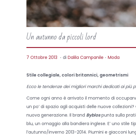
Un autunno da piccoli lord
.
.
P
P
1
7 Ottobre 2013
di
Dalila Campanile
Moda
o
o
6
s
s
M
Stile collegiale, colori britannici, geometrismi
t
t
a
Ecco le tendenze dei migliori marchi dedicati ai più p
e
e
g
Come ogni anno è arrivato il momento di occuparvi d
d
d
g
un po’ di spazio agli acquisti delle nuove collezioni
o
i
i
nuova generazione. Il brand
Byblos
punta sulla prati
n
n
o
blu, un omaggio alla bandiera inglese. E’ uno stile 
2
l’autunno/inverno 2013-2014. Piumini e giacconi lun
0