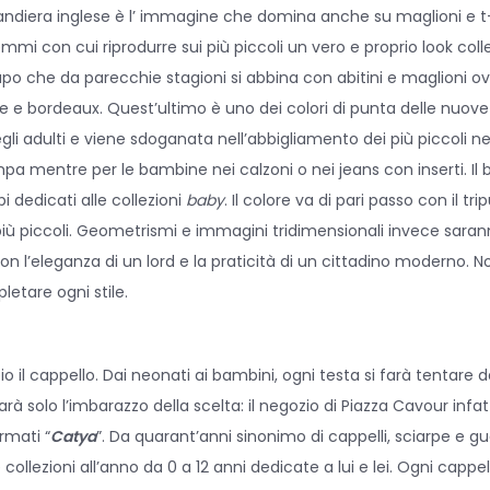
ndiera inglese è l’ immagine che domina anche su maglioni e t-
i con cui riprodurre sui più piccoli un vero e proprio look coll
capo che da parecchie stagioni si abbina con abitini e maglioni ov
ige e bordeaux. Quest’ultimo è uno dei colori di punta delle nuove 
egli adulti e viene sdoganata nell’abbigliamento dei più piccoli nei
ampa mentre per le bambine nei calzoni o nei jeans con inserti. I
dedicati alle collezioni
baby
. Il colore va di pari passo con il tri
 più piccoli. Geometrismi e immagini tridimensionali invece sarann
con l’eleganza di un lord e la praticità di un cittadino moderno
letare ogni stile.
o il cappello. Dai neonati ai bambini, ogni testa si farà tentare 
 sarà solo l’imbarazzo della scelta: il negozio di Piazza Cavour infat
irmati “
Catya
”. Da quarant’anni sinonimo di cappelli, sciarpe e gu
ollezioni all’anno da 0 a 12 anni dedicate a lui e lei. Ogni cappello