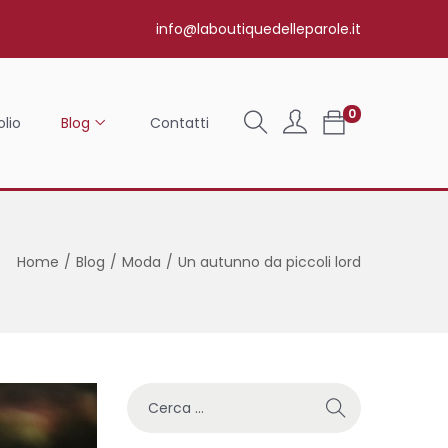
info@laboutiquedelleparole.it
0
olio
Blog
Contatti
Home
/
Blog
/
Moda
/
Un autunno da piccoli lord