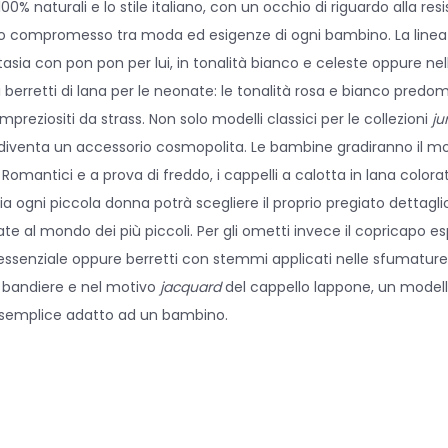
0% naturali e lo stile italiano, con un occhio di riguardo alla resi
iusto compromesso tra moda ed esigenze di ogni bambino. La line
ntasia con pon pon per lui, in tonalità bianco e celeste oppure n
i berretti di lana per le neonate: le tonalità rosa e bianco predom
mpreziositi da strass. Non solo modelli classici per le collezioni
ju
apo diventa un accessorio cosmopolita. Le bambine gradiranno il mo
Romantici e a prova di freddo, i cappelli a calotta in lana color
avia ogni piccola donna potrà scegliere il proprio pregiato dettaglio
spirate al mondo dei più piccoli. Per gli ometti invece il copricapo e
 essenziale oppure berretti con stemmi applicati nelle sfumature
le bandiere e nel motivo
jacquard
del cappello lappone, un model
iù semplice adatto ad un bambino.