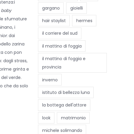
stenza:i
gargano
gioielli
a
baby
elle sfumature
hair staylist
hermes
inano, i
il corriere del sud
nior
: dai
dello zarina
il mattino di foggia
ata con pon
il mattino di foggia e
: dagli strass,
provincia
sprime grinta e
 del verde.
inverno
lo che da solo
istituto di bellezza luna
la bottega dell'attore
look
matrimonio
michele solimando