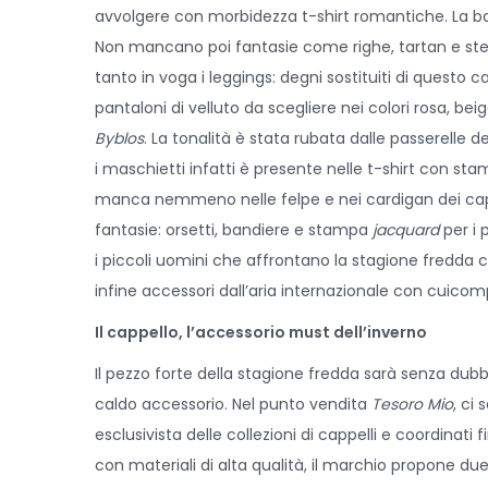
avvolgere con morbidezza t-shirt romantiche. La ba
2
Non mancano poi fantasie come righe, tartan e stemm
0
tanto in voga i leggings: degni sostituiti di questo 
pantaloni di velluto da scegliere nei colori rosa, be
Byblos
. La tonalità è stata rubata dalle passerelle d
i maschietti infatti è presente nelle t-shirt con st
manca nemmeno nelle felpe e nei cardigan dei capi 
fantasie: orsetti, bandiere e stampa
jacquard
per i
i piccoli uomini che affrontano la stagione fredda 
infine accessori dall’aria internazionale con cuicomp
Il cappello, l’accessorio must dell’inverno
Il pezzo forte della stagione fredda sarà senza dubbi
caldo accessorio. Nel punto vendita
Tesoro Mio
, ci
esclusivista delle collezioni di cappelli e coordinati f
con materiali di alta qualità, il marchio propone due c