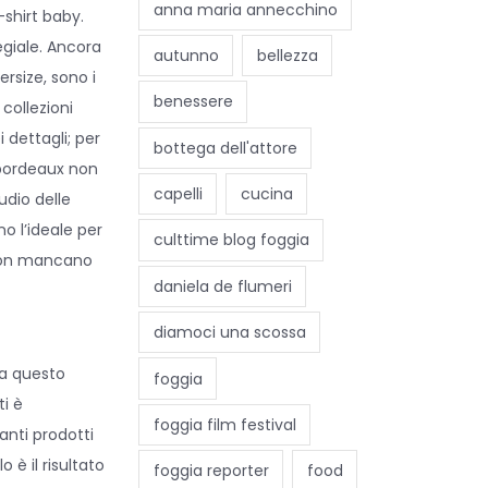
anna maria annecchino
shirt baby.
egiale. Ancora
autunno
bellezza
ersize, sono i
benessere
collezioni
 dettagli; per
bottega dell'attore
l bordeaux non
capelli
cucina
pudio delle
o l’ideale per
culttime blog foggia
. Non mancano
daniela de flumeri
diamoci una scossa
da questo
foggia
ti è
foggia film festival
anti prodotti
 è il risultato
foggia reporter
food