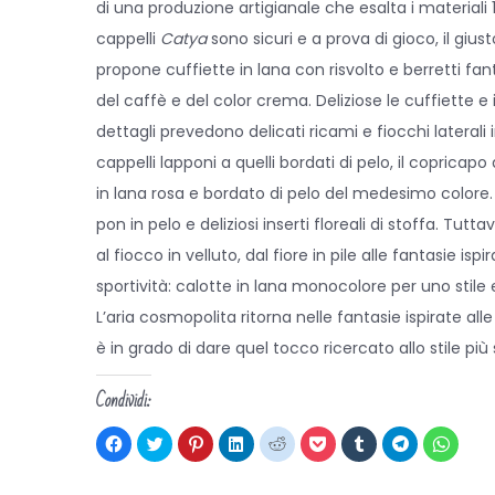
di una produzione artigianale che esalta i materiali 10
cappelli
Catya
sono sicuri e a prova di gioco, il g
propone cuffiette in lana con risvolto e berretti fa
del caffè e del color crema. Deliziose le cuffiette e 
dettagli prevedono delicati ricami e fiocchi laterali i
cappelli lapponi a quelli bordati di pelo, il copric
in lana rosa e bordato di pelo del medesimo colore. 
pon in pelo e deliziosi inserti floreali di stoffa. Tutt
al fiocco in velluto, dal fiore in pile alle fantasie i
sportività: calotte in lana monocolore per uno stile
L’aria cosmopolita ritorna nelle fantasie ispirate al
è in grado di dare quel tocco ricercato allo stile p
Condividi:
F
F
F
F
F
F
F
F
F
a
a
a
a
a
a
a
a
a
i
i
i
i
i
i
i
i
i
c
c
c
c
c
c
c
c
c
l
l
l
l
l
l
l
l
l