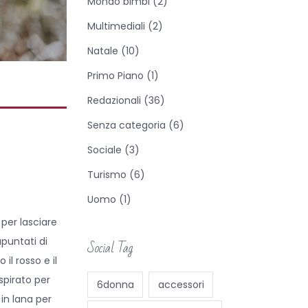
Mondo bimbi
(2)
Multimediali
(2)
Natale
(10)
Primo Piano
(1)
Redazionali
(36)
Senza categoria
(6)
Sociale
(3)
Turismo
(6)
Uomo
(1)
per lasciare
apuntati di
Social Tag
il rosso e il
ispirato per
6donna
accessori
in lana per